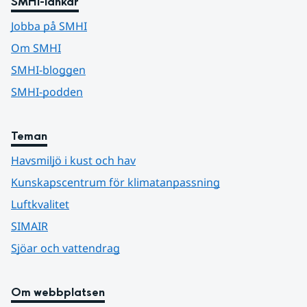
SMHI-länkar
Jobba på SMHI
Om SMHI
SMHI-bloggen
SMHI-podden
Teman
Havsmiljö i kust och hav
Kunskapscentrum för klimatanpassning
Luftkvalitet
SIMAIR
Sjöar och vattendrag
Om webbplatsen