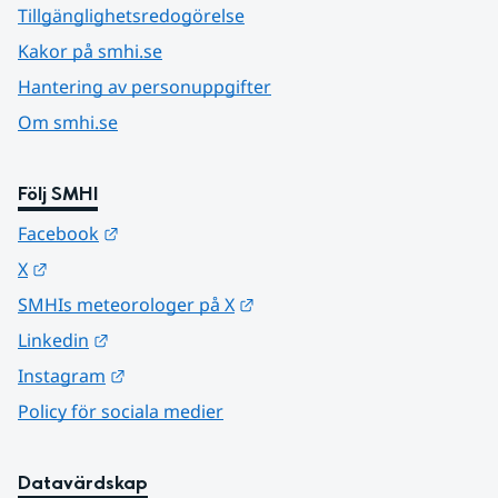
Tillgänglighetsredogörelse
Kakor på smhi.se
Hantering av personuppgifter
Om smhi.se
Följ SMHI
Länk till annan webbplats.
Facebook
Länk till annan webbplats.
X
Länk till annan webbplats.
SMHIs meteorologer på X
Länk till annan webbplats.
Linkedin
Länk till annan webbplats.
Instagram
Policy för sociala medier
Datavärdskap