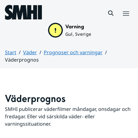
Hoppa till sidans innehåll
Meny
Varning
Gul, Sverige
Start
Väder
Prognoser och varningar
Väderprognos
Huvudinnehåll
Väderprognos
SMHI publicerar väderfilmer måndagar, onsdagar och 
fredagar. Eller vid särskilda väder- eller 
varningssituationer.