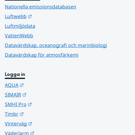
Nationella emissionsdatabasen
Länk till annan webbplats.
Luftwebb
Luftmiljödata
VattenWebb
Datavärdskap, oceanografi och marinbiologi
Datavärdskap för atmosfärkemi
Logga in
Länk till annan webbplats.
AQUA
Länk till annan webbplats.
SIMAIR
Länk till annan webbplats.
SMHI Pro
Länk till annan webbplats.
Timbr
Länk till annan webbplats.
Vinterväg
Länk till annan webbplats.
Väderlarm