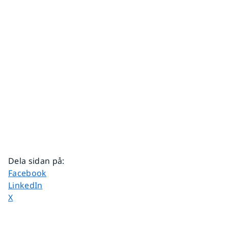
Dela sidan på
:
Dela sidan på
Facebook
Dela sidan på
LinkedIn
Dela sidan på
X