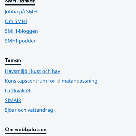
SMHI-länkar
Jobba på SMHI
Om SMHI
SMHI-bloggen
SMHI-podden
Teman
Havsmiljö i kust och hav
Kunskapscentrum för klimatanpassning
Luftkvalitet
SIMAIR
Sjöar och vattendrag
Om webbplatsen