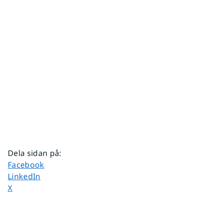
Dela sidan på
:
Dela sidan på
Facebook
Dela sidan på
LinkedIn
Dela sidan på
X