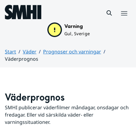
Hoppa till sidans innehåll
Meny
Varning
Gul, Sverige
Start
Väder
Prognoser och varningar
Väderprognos
Huvudinnehåll
Väderprognos
SMHI publicerar väderfilmer måndagar, onsdagar och 
fredagar. Eller vid särskilda väder- eller 
varningssituationer.