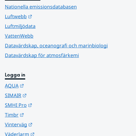
Nationella emissionsdatabasen
Länk till annan webbplats.
Luftwebb
Luftmiljödata
VattenWebb
Datavärdskap, oceanografi och marinbiologi
Datavärdskap för atmosfärkemi
Logga in
Länk till annan webbplats.
AQUA
Länk till annan webbplats.
SIMAIR
Länk till annan webbplats.
SMHI Pro
Länk till annan webbplats.
Timbr
Länk till annan webbplats.
Vinterväg
Länk till annan webbplats.
Väderlarm