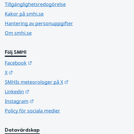
Tillgänglighetsredogörelse
Kakor på smhi.se
Hantering av personuppgifter
Om smhi.se
Följ SMHI
Länk till annan webbplats.
Facebook
Länk till annan webbplats.
X
Länk till annan webbplats.
SMHIs meteorologer på X
Länk till annan webbplats.
Linkedin
Länk till annan webbplats.
Instagram
Policy för sociala medier
Datavärdskap