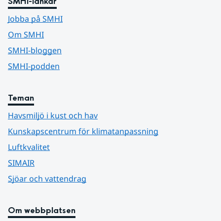
SMHI-länkar
Jobba på SMHI
Om SMHI
SMHI-bloggen
SMHI-podden
Teman
Havsmiljö i kust och hav
Kunskapscentrum för klimatanpassning
Luftkvalitet
SIMAIR
Sjöar och vattendrag
Om webbplatsen