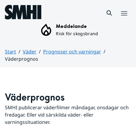
Hoppa till sidans innehåll
Meny
Meddelande
Risk för skogsbrand
Start
Väder
Prognoser och varningar
Väderprognos
Huvudinnehåll
Väderprognos
SMHI publicerar väderfilmer måndagar, onsdagar och 
fredagar. Eller vid särskilda väder- eller 
varningssituationer.