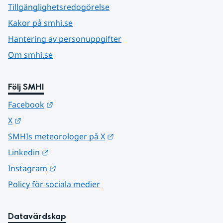
Tillgänglighetsredogörelse
Kakor på smhi.se
Hantering av personuppgifter
Om smhi.se
Följ SMHI
Länk till annan webbplats.
Facebook
Länk till annan webbplats.
X
Länk till annan webbplats.
SMHIs meteorologer på X
Länk till annan webbplats.
Linkedin
Länk till annan webbplats.
Instagram
Policy för sociala medier
Datavärdskap