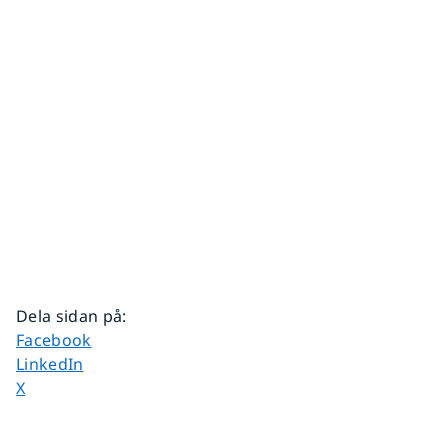
Dela sidan på
:
Dela sidan på
Facebook
Dela sidan på
LinkedIn
Dela sidan på
X