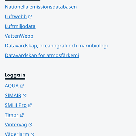
Nationella emissionsdatabasen
Länk till annan webbplats.
Luftwebb
Luftmiljödata
VattenWebb
Datavärdskap, oceanografi och marinbiologi
Datavärdskap för atmosfärkemi
Logga in
Länk till annan webbplats.
AQUA
Länk till annan webbplats.
SIMAIR
Länk till annan webbplats.
SMHI Pro
Länk till annan webbplats.
Timbr
Länk till annan webbplats.
Vinterväg
Länk till annan webbplats.
Väderlarm