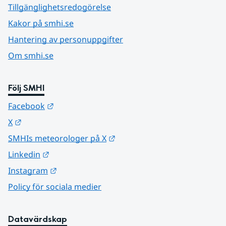
Tillgänglighetsredogörelse
Kakor på smhi.se
Hantering av personuppgifter
Om smhi.se
Följ SMHI
Länk till annan webbplats.
Facebook
Länk till annan webbplats.
X
Länk till annan webbplats.
SMHIs meteorologer på X
Länk till annan webbplats.
Linkedin
Länk till annan webbplats.
Instagram
Policy för sociala medier
Datavärdskap