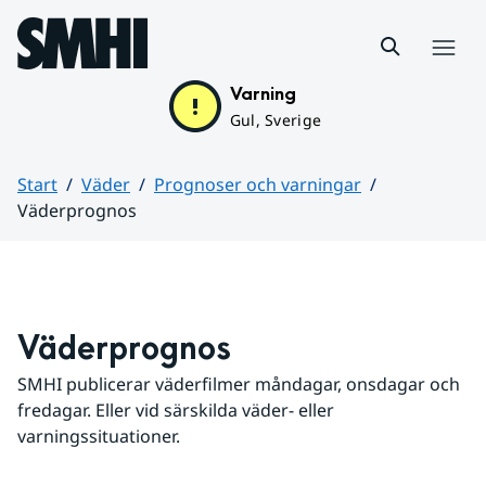
Hoppa till sidans innehåll
Meny
Varning
Gul, Sverige
Start
Väder
Prognoser och varningar
Väderprognos
Huvudinnehåll
Väderprognos
SMHI publicerar väderfilmer måndagar, onsdagar och 
fredagar. Eller vid särskilda väder- eller 
varningssituationer.