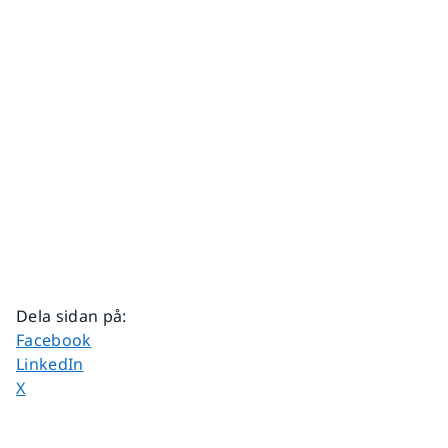
Dela sidan på
:
Dela sidan på
Facebook
Dela sidan på
LinkedIn
Dela sidan på
X