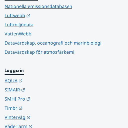
Nationella emissionsdatabasen
Länk till annan webbplats.
Luftwebb
Luftmiljödata
VattenWebb
Datavärdskap, oceanografi och marinbiologi
Datavärdskap för atmosfärkemi
Logga in
Länk till annan webbplats.
AQUA
Länk till annan webbplats.
SIMAIR
Länk till annan webbplats.
SMHI Pro
Länk till annan webbplats.
Timbr
Länk till annan webbplats.
Vinterväg
Länk till annan webbplats.
Väderlarm