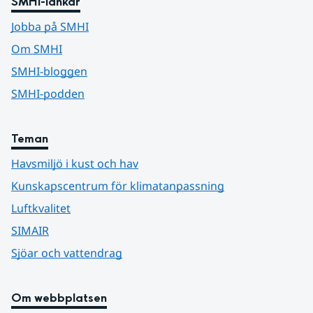
SMHI-länkar
Jobba på SMHI
Om SMHI
SMHI-bloggen
SMHI-podden
Teman
Havsmiljö i kust och hav
Kunskapscentrum för klimatanpassning
Luftkvalitet
SIMAIR
Sjöar och vattendrag
Om webbplatsen