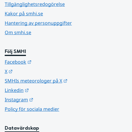
Tillgänglighetsredogörelse
Kakor på smhi.se
Hantering av personuppgifter
Om smhi.se
Följ SMHI
Länk till annan webbplats.
Facebook
Länk till annan webbplats.
X
Länk till annan webbplats.
SMHIs meteorologer på X
Länk till annan webbplats.
Linkedin
Länk till annan webbplats.
Instagram
Policy för sociala medier
Datavärdskap