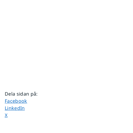
Dela sidan på
:
Dela sidan på
Facebook
Dela sidan på
LinkedIn
Dela sidan på
X