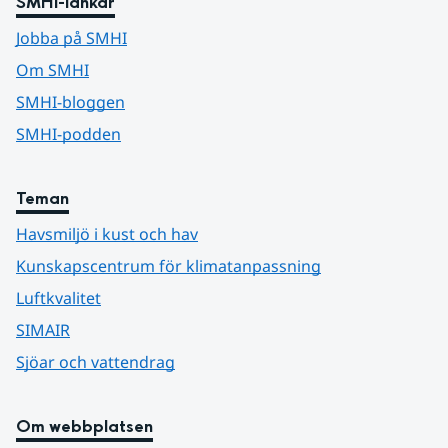
SMHI-länkar
Jobba på SMHI
Om SMHI
SMHI-bloggen
SMHI-podden
Teman
Havsmiljö i kust och hav
Kunskapscentrum för klimatanpassning
Luftkvalitet
SIMAIR
Sjöar och vattendrag
Om webbplatsen