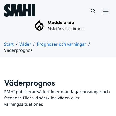
Hoppa till sidans innehåll
Meny
Meddelande
Risk för skogsbrand
Start
Väder
Prognoser och varningar
Väderprognos
Huvudinnehåll
Väderprognos
SMHI publicerar väderfilmer måndagar, onsdagar och 
fredagar. Eller vid särskilda väder- eller 
varningssituationer.