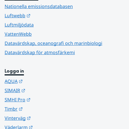
Nationella emissionsdatabasen
Länk till annan webbplats.
Luftwebb
Luftmiljödata
VattenWebb
Datavärdskap, oceanografi och marinbiologi
Datavärdskap för atmosfärkemi
Logga in
Länk till annan webbplats.
AQUA
Länk till annan webbplats.
SIMAIR
Länk till annan webbplats.
SMHI Pro
Länk till annan webbplats.
Timbr
Länk till annan webbplats.
Vinterväg
Länk till annan webbplats.
Väderlarm