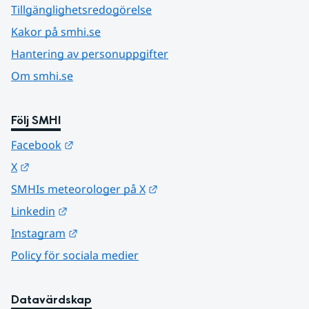
Tillgänglighetsredogörelse
Kakor på smhi.se
Hantering av personuppgifter
Om smhi.se
Följ SMHI
Länk till annan webbplats.
Facebook
Länk till annan webbplats.
X
Länk till annan webbplats.
SMHIs meteorologer på X
Länk till annan webbplats.
Linkedin
Länk till annan webbplats.
Instagram
Policy för sociala medier
Datavärdskap