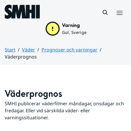
Hoppa till sidans innehåll
Meny
Varning
Gul, Sverige
Start
Väder
Prognoser och varningar
Väderprognos
Huvudinnehåll
Väderprognos
SMHI publicerar väderfilmer måndagar, onsdagar och 
fredagar. Eller vid särskilda väder- eller 
varningssituationer.