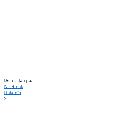
Dela sidan på
:
Dela sidan på
Facebook
Dela sidan på
LinkedIn
Dela sidan på
X