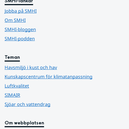
SMHI-länkar
Jobba på SMHI
Om SMHI
SMHI-bloggen
SMHI-podden
Teman
Havsmiljö i kust och hav
Kunskapscentrum för klimatanpassning
Luftkvalitet
SIMAIR
Sjöar och vattendrag
Om webbplatsen