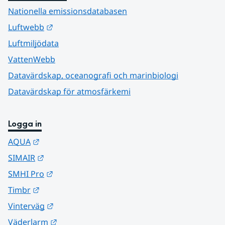
Nationella emissionsdatabasen
Länk till annan webbplats.
Luftwebb
Luftmiljödata
VattenWebb
Datavärdskap, oceanografi och marinbiologi
Datavärdskap för atmosfärkemi
Logga in
Länk till annan webbplats.
AQUA
Länk till annan webbplats.
SIMAIR
Länk till annan webbplats.
SMHI Pro
Länk till annan webbplats.
Timbr
Länk till annan webbplats.
Vinterväg
Länk till annan webbplats.
Väderlarm