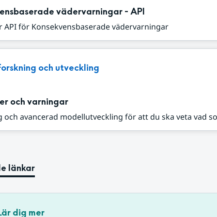
ensbaserade vädervarningar - API
r API för Konsekvensbaserade vädervarningar
Forskning och utveckling
er och varningar
 och avancerad modellutveckling för att du ska veta vad s
e länkar
Lär dig mer