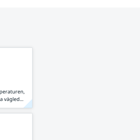
peraturen,
 vägled...