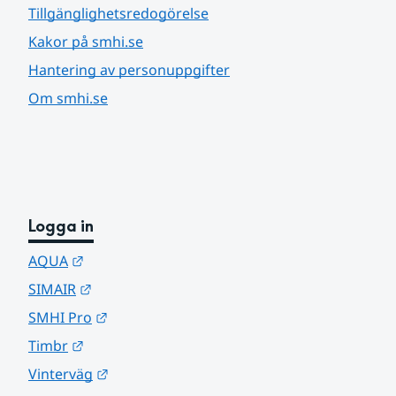
Tillgänglighetsredogörelse
Kakor på smhi.se
Hantering av personuppgifter
Om smhi.se
Logga in
Länk till annan webbplats.
AQUA
Länk till annan webbplats.
SIMAIR
Länk till annan webbplats.
SMHI Pro
Länk till annan webbplats.
Timbr
Länk till annan webbplats.
Vinterväg