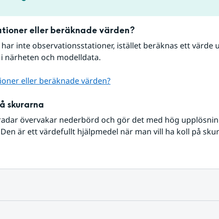
tioner eller beräknade värden?
r har inte observationsstationer, istället beräknas ett värde u
 i närheten och modelldata.
ioner eller beräknade värden?
på skurarna
radar övervakar nederbörd och gör det med hög upplösning 
Den är ett värdefullt hjälpmedel när man vill ha koll på sku