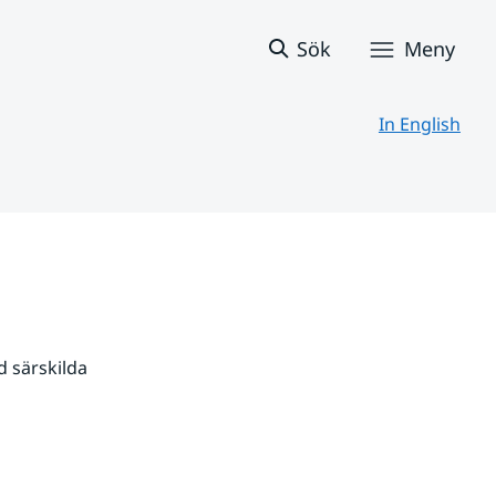
Sök
Meny
In English
 särskilda 