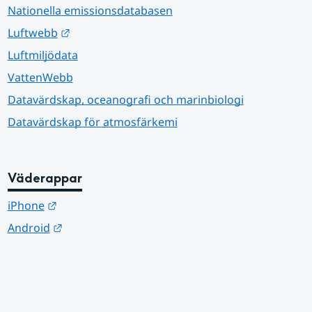
Nationella emissionsdatabasen
Länk till annan webbplats.
Luftwebb
Luftmiljödata
VattenWebb
Datavärdskap, oceanografi och marinbiologi
Datavärdskap för atmosfärkemi
Väderappar
Länk till annan webbplats.
iPhone
Länk till annan webbplats.
Android