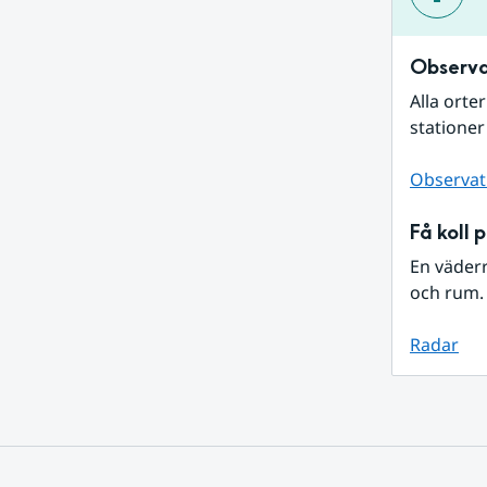
Observa
Alla orte
stationer
Observat
Få koll 
En väder
och rum. 
Radar