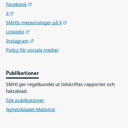
Länk till annan webbplats.
Facebook
Länk till annan webbplats.
X
Länk till annan webbplats.
SMHIs meteorologer på X
Länk till annan webbplats.
Linkedin
Länk till annan webbplats.
Instagram
Policy för sociala medier
Publikationer
SMHI ger regelbundet ut tidskrifter, rapporter och 
faktablad.
Sök publikationer
Nyhetsbladet Medvind