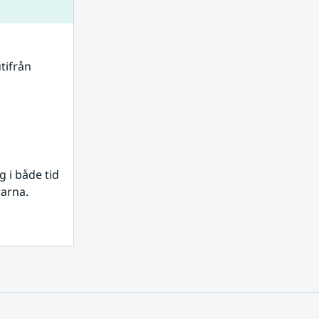
tifrån 
i både tid 
rarna.