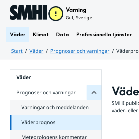
Hoppa till sidans innehåll
Varning
Gul, Sverige
Väder
Klimat
Data
Professionella tjänster
Start
Väder
Prognoser och varningar
Väderpr
varningar
och
Huvudinnehåll
Prognoser
för
Undersidor
Väder
Väde
Prognoser och varningar
SMHI public
Varningar och meddelanden
väder- eller
Väderprognos
Meteorologens kommentar