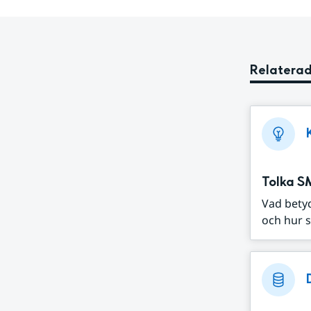
Relaterad
Tolka S
Vad bety
och hur s