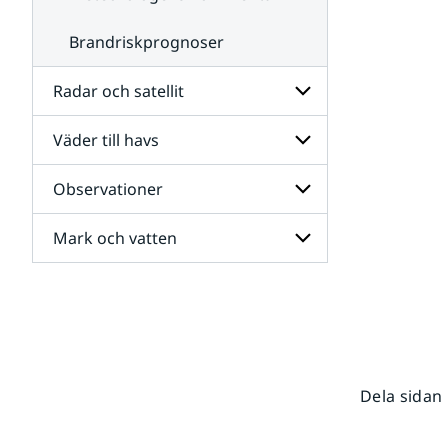
Brandriskprognoser
Radar och satellit
Väder till havs
Undersidor
för
Radar
Observationer
Undersidor
och
för
satellit
Väder
Mark och vatten
Undersidor
till
för
havs
Observationer
Undersidor
för
Mark
och
vatten
Dela sidan