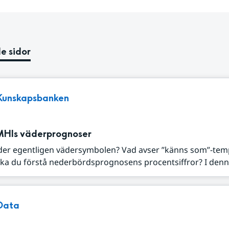
e sidor
Kunskapsbanken
MHIs väderprognoser
der egentligen vädersymbolen? Vad avser ”känns som”-tem
ka du förstå nederbördsprognosens procentsiffror? I denna
Data