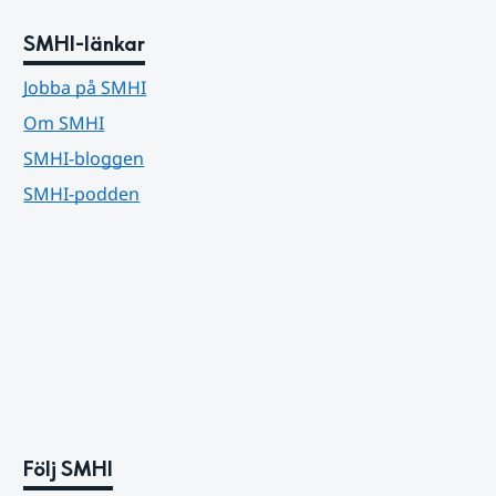
SMHI-länkar
Jobba på SMHI
Om SMHI
SMHI-bloggen
SMHI-podden
Följ SMHI