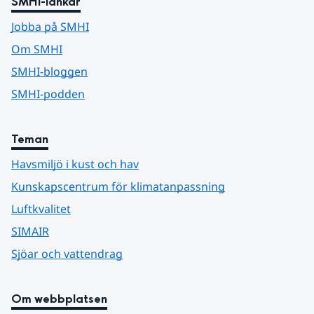
SMHI-länkar
Jobba på SMHI
Om SMHI
SMHI-bloggen
SMHI-podden
Teman
Havsmiljö i kust och hav
Kunskapscentrum för klimatanpassning
Luftkvalitet
SIMAIR
Sjöar och vattendrag
Om webbplatsen