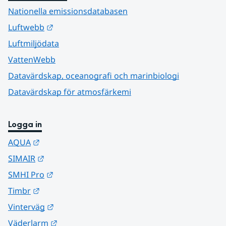
Nationella emissionsdatabasen
Länk till annan webbplats.
Luftwebb
Luftmiljödata
VattenWebb
Datavärdskap, oceanografi och marinbiologi
Datavärdskap för atmosfärkemi
Logga in
Länk till annan webbplats.
AQUA
Länk till annan webbplats.
SIMAIR
Länk till annan webbplats.
SMHI Pro
Länk till annan webbplats.
Timbr
Länk till annan webbplats.
Vinterväg
Länk till annan webbplats.
Väderlarm