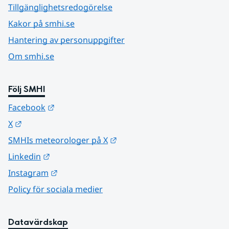
Tillgänglighetsredogörelse
Kakor på smhi.se
Hantering av personuppgifter
Om smhi.se
Följ SMHI
Länk till annan webbplats.
Facebook
Länk till annan webbplats.
X
Länk till annan webbplats.
SMHIs meteorologer på X
Länk till annan webbplats.
Linkedin
Länk till annan webbplats.
Instagram
Policy för sociala medier
Datavärdskap