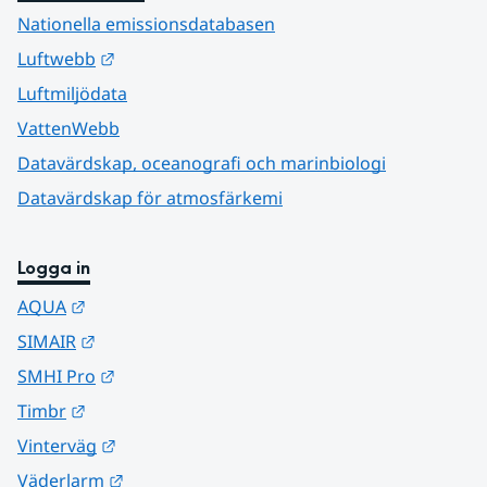
Nationella emissionsdatabasen
Länk till annan webbplats.
Luftwebb
Luftmiljödata
VattenWebb
Datavärdskap, oceanografi och marinbiologi
Datavärdskap för atmosfärkemi
Logga in
Länk till annan webbplats.
AQUA
Länk till annan webbplats.
SIMAIR
Länk till annan webbplats.
SMHI Pro
Länk till annan webbplats.
Timbr
Länk till annan webbplats.
Vinterväg
Länk till annan webbplats.
Väderlarm