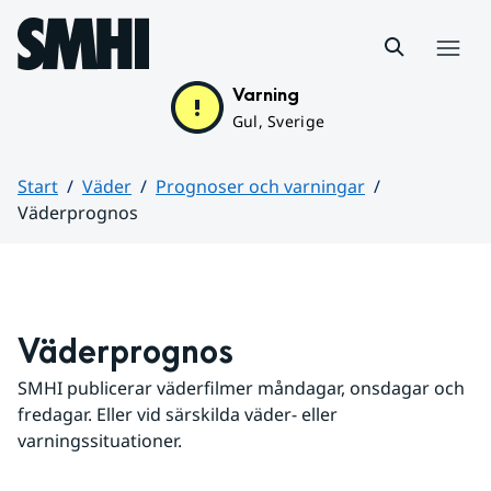
Hoppa till sidans innehåll
Meny
Varning
Gul, Sverige
Start
Väder
Prognoser och varningar
Väderprognos
Huvudinnehåll
Väderprognos
SMHI publicerar väderfilmer måndagar, onsdagar och 
fredagar. Eller vid särskilda väder- eller 
varningssituationer.