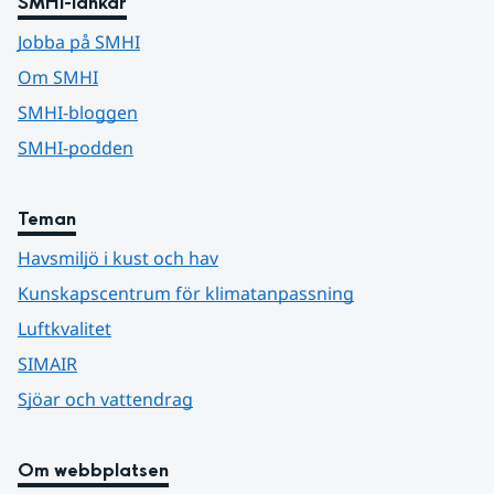
SMHI-länkar
Jobba på SMHI
Om SMHI
SMHI-bloggen
SMHI-podden
Teman
Havsmiljö i kust och hav
Kunskapscentrum för klimatanpassning
Luftkvalitet
SIMAIR
Sjöar och vattendrag
Om webbplatsen