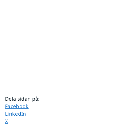
Dela sidan på
:
Dela sidan på
Facebook
Dela sidan på
LinkedIn
Dela sidan på
X