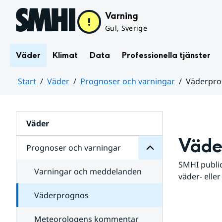
Hoppa till sidans innehåll
Varning
Gul, Sverige
Väder
Klimat
Data
Professionella tjänster
Start
Väder
Prognoser och varningar
Väderpr
varningar
och
Huvudinnehåll
Prognoser
för
Undersidor
Väder
Väde
Prognoser och varningar
SMHI public
Varningar och meddelanden
väder- eller
Väderprognos
Meteorologens kommentar