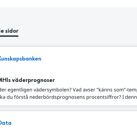
e sidor
Kunskapsbanken
MHIs väderprognoser
der egentligen vädersymbolen? Vad avser ”känns som”-tem
ka du förstå nederbördsprognosens procentsiffror? I denna
Data