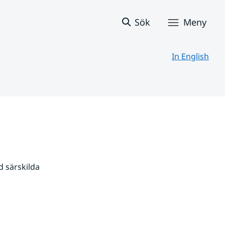
Sök
Meny
In English
 särskilda 