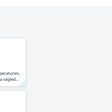
peraturen,
 vägled...