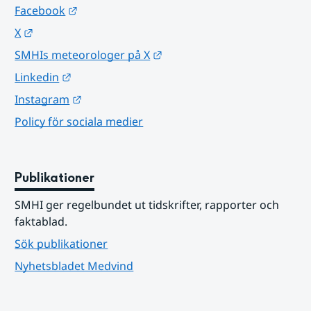
Länk till annan webbplats.
Facebook
Länk till annan webbplats.
X
Länk till annan webbplats.
SMHIs meteorologer på X
Länk till annan webbplats.
Linkedin
Länk till annan webbplats.
Instagram
Policy för sociala medier
Publikationer
SMHI ger regelbundet ut tidskrifter, rapporter och 
faktablad.
Sök publikationer
Nyhetsbladet Medvind