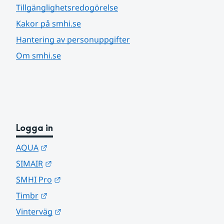
Tillgänglighetsredogörelse
Kakor på smhi.se
Hantering av personuppgifter
Om smhi.se
Logga in
Länk till annan webbplats.
AQUA
Länk till annan webbplats.
SIMAIR
Länk till annan webbplats.
SMHI Pro
Länk till annan webbplats.
Timbr
Länk till annan webbplats.
Vinterväg