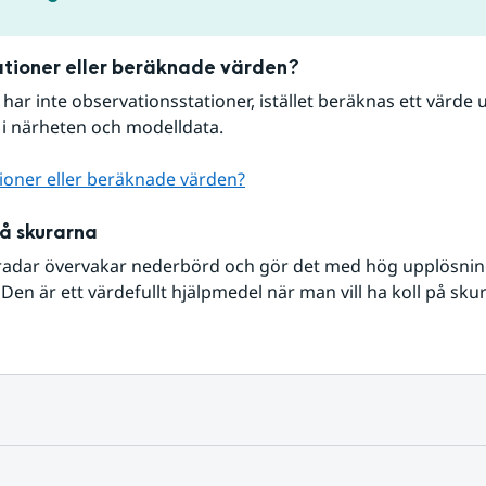
tioner eller beräknade värden?
r har inte observationsstationer, istället beräknas ett värde u
 i närheten och modelldata.
ioner eller beräknade värden?
på skurarna
radar övervakar nederbörd och gör det med hög upplösning 
Den är ett värdefullt hjälpmedel när man vill ha koll på sku