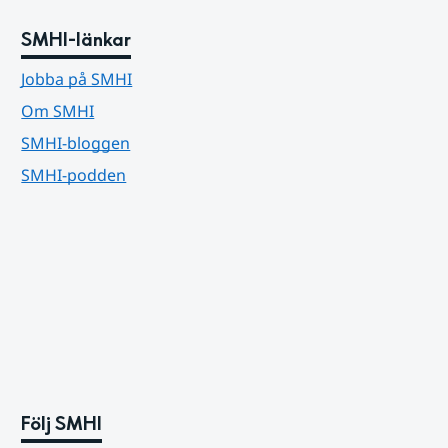
SMHI-länkar
Jobba på SMHI
Om SMHI
SMHI-bloggen
SMHI-podden
Följ SMHI