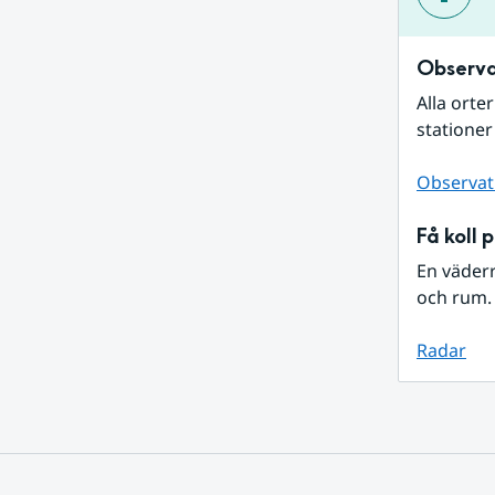
Observa
Alla orte
stationer
Observat
Få koll 
En väder
och rum. 
Radar