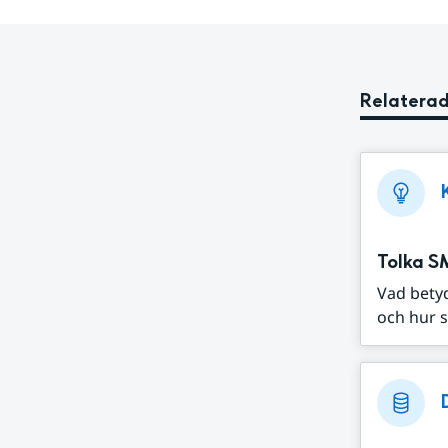
Relaterad
Tolka S
Vad bety
och hur s