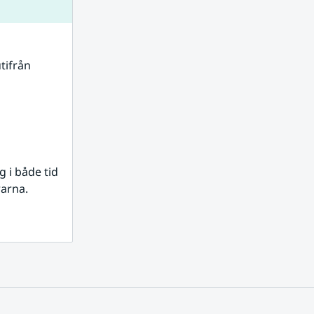
tifrån 
i både tid 
rarna.