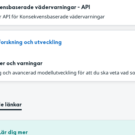
ensbaserade vädervarningar - API
r API för Konsekvensbaserade vädervarningar
Forskning och utveckling
er och varningar
 och avancerad modellutveckling för att du ska veta vad s
e länkar
Lär dig mer