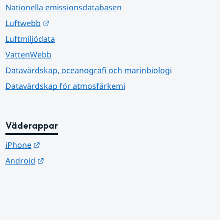
Nationella emissionsdatabasen
Länk till annan webbplats.
Luftwebb
Luftmiljödata
VattenWebb
Datavärdskap, oceanografi och marinbiologi
Datavärdskap för atmosfärkemi
Väderappar
Länk till annan webbplats.
iPhone
Länk till annan webbplats.
Android