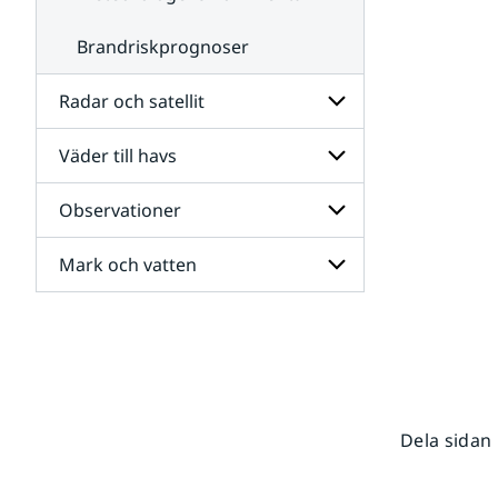
Brandriskprognoser
Radar och satellit
Väder till havs
Undersidor
för
Radar
Observationer
Undersidor
och
för
satellit
Väder
Mark och vatten
Undersidor
till
för
havs
Observationer
Undersidor
för
Mark
och
vatten
Dela sidan