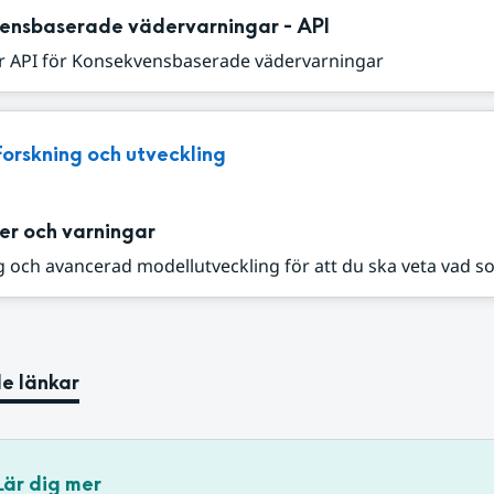
ensbaserade vädervarningar - API
r API för Konsekvensbaserade vädervarningar
Forskning och utveckling
er och varningar
 och avancerad modellutveckling för att du ska veta vad s
e länkar
Lär dig mer