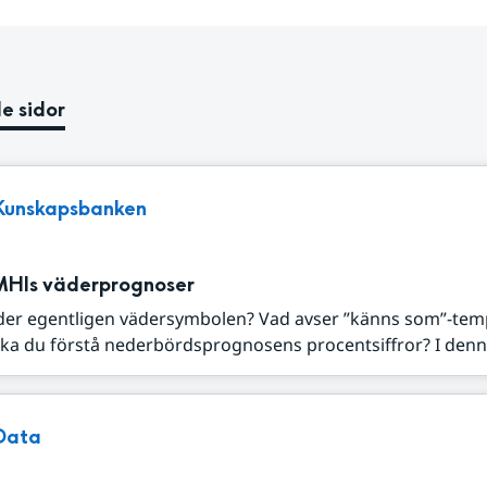
e sidor
Kunskapsbanken
MHIs väderprognoser
der egentligen vädersymbolen? Vad avser ”känns som”-tem
ka du förstå nederbördsprognosens procentsiffror? I denna
Data