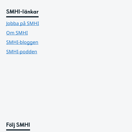
SMHI-länkar
Jobba på SMHI
Om SMHI
SMHI-bloggen
SMHI-podden
Följ SMHI