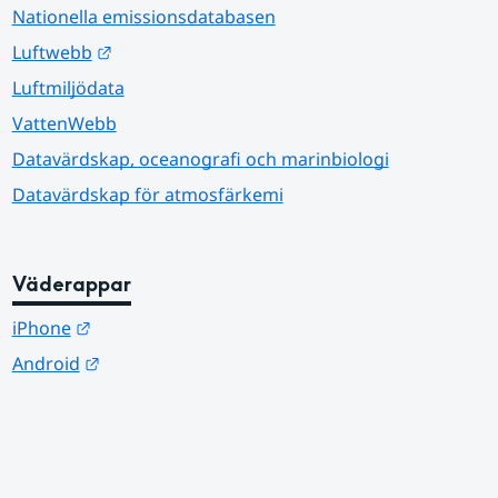
Nationella emissionsdatabasen
Länk till annan webbplats.
Luftwebb
Luftmiljödata
VattenWebb
Datavärdskap, oceanografi och marinbiologi
Datavärdskap för atmosfärkemi
Väderappar
Länk till annan webbplats.
iPhone
Länk till annan webbplats.
Android