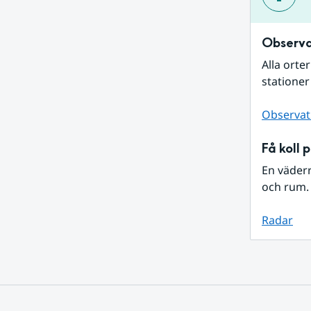
Observa
Alla orte
stationer
Observat
Få koll 
En väder
och rum. 
Radar