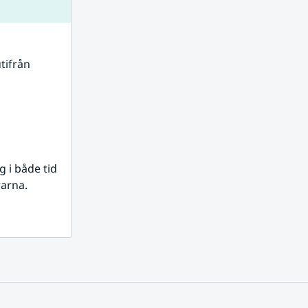
tifrån 
i både tid 
rarna.