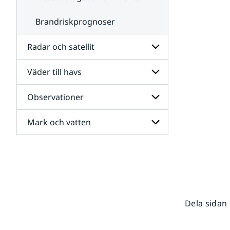
Brandriskprognoser
Radar och satellit
Väder till havs
Undersidor
för
Radar
Observationer
Undersidor
och
för
satellit
Väder
Mark och vatten
Undersidor
till
för
havs
Observationer
Undersidor
för
Mark
och
vatten
Dela sidan