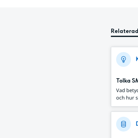
Relaterad
Tolka S
Vad bety
och hur s