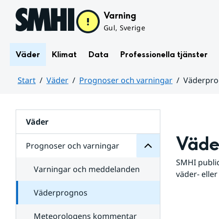
Hoppa till sidans innehåll
Varning
Gul, Sverige
Väder
Klimat
Data
Professionella tjänster
Start
Väder
Prognoser och varningar
Väderpr
varningar
och
Huvudinnehåll
Prognoser
för
Undersidor
Väder
Väde
Prognoser och varningar
SMHI public
Varningar och meddelanden
väder- eller
Väderprognos
Meteorologens kommentar