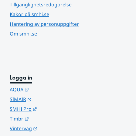
Tillgänglighetsredogörelse
Kakor på smhi.se
Hantering av personuppgifter
Om smhi.se
Logga in
Länk till annan webbplats.
AQUA
Länk till annan webbplats.
SIMAIR
Länk till annan webbplats.
SMHI Pro
Länk till annan webbplats.
Timbr
Länk till annan webbplats.
Vinterväg