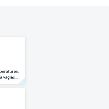
peraturen,
 vägled...