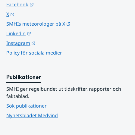
Länk till annan webbplats.
Facebook
Länk till annan webbplats.
X
Länk till annan webbplats.
SMHIs meteorologer på X
Länk till annan webbplats.
Linkedin
Länk till annan webbplats.
Instagram
Policy för sociala medier
Publikationer
SMHI ger regelbundet ut tidskrifter, rapporter och 
faktablad.
Sök publikationer
Nyhetsbladet Medvind