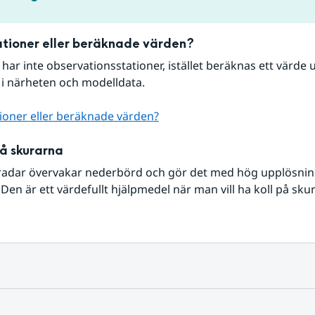
tioner eller beräknade värden?
r har inte observationsstationer, istället beräknas ett värde u
 i närheten och modelldata.
ioner eller beräknade värden?
på skurarna
radar övervakar nederbörd och gör det med hög upplösning 
Den är ett värdefullt hjälpmedel när man vill ha koll på sku