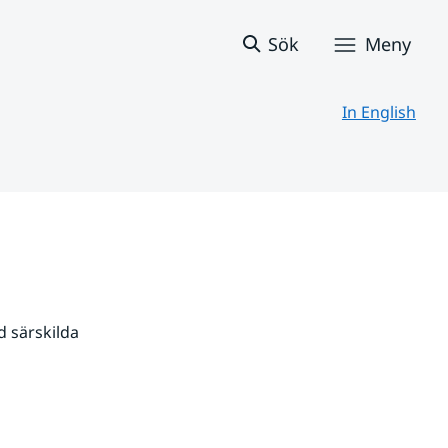
Sök
Meny
In English
 särskilda 