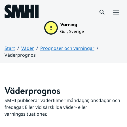
Hoppa till sidans innehåll
Meny
Varning
Gul, Sverige
Start
Väder
Prognoser och varningar
Väderprognos
Huvudinnehåll
Väderprognos
SMHI publicerar väderfilmer måndagar, onsdagar och 
fredagar. Eller vid särskilda väder- eller 
varningssituationer.