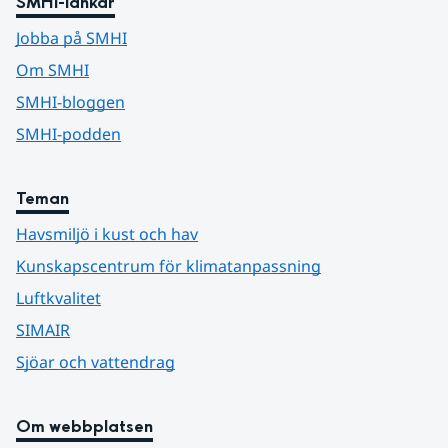
SMHI-länkar
Jobba på SMHI
Om SMHI
SMHI-bloggen
SMHI-podden
Teman
Havsmiljö i kust och hav
Kunskapscentrum för klimatanpassning
Luftkvalitet
SIMAIR
Sjöar och vattendrag
Om webbplatsen