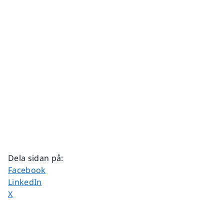
Dela sidan på
:
Dela sidan på
Facebook
Dela sidan på
LinkedIn
Dela sidan på
X