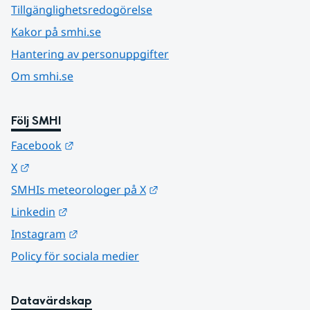
Tillgänglighetsredogörelse
Kakor på smhi.se
Hantering av personuppgifter
Om smhi.se
Följ SMHI
Länk till annan webbplats.
Facebook
Länk till annan webbplats.
X
Länk till annan webbplats.
SMHIs meteorologer på X
Länk till annan webbplats.
Linkedin
Länk till annan webbplats.
Instagram
Policy för sociala medier
Datavärdskap