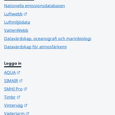
Nationella emissionsdatabasen
Länk till annan webbplats.
Luftwebb
Luftmiljödata
VattenWebb
Datavärdskap, oceanografi och marinbiologi
Datavärdskap för atmosfärkemi
Logga in
Länk till annan webbplats.
AQUA
Länk till annan webbplats.
SIMAIR
Länk till annan webbplats.
SMHI Pro
Länk till annan webbplats.
Timbr
Länk till annan webbplats.
Vinterväg
Länk till annan webbplats.
Väderlarm