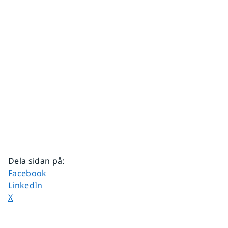
Dela sidan på
:
Dela sidan på
Facebook
Dela sidan på
LinkedIn
Dela sidan på
X