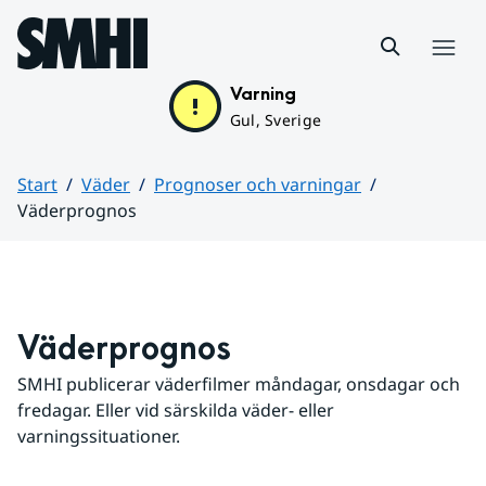
Hoppa till sidans innehåll
Meny
Varning
Gul, Sverige
Start
Väder
Prognoser och varningar
Väderprognos
Huvudinnehåll
Väderprognos
SMHI publicerar väderfilmer måndagar, onsdagar och 
fredagar. Eller vid särskilda väder- eller 
varningssituationer.