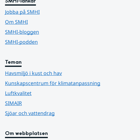
SMHI-länkar
Jobba på SMHI
Om SMHI
SMHI-bloggen
SMHI-podden
Teman
Havsmiljö i kust och hav
Kunskapscentrum för klimatanpassning
Luftkvalitet
SIMAIR
Sjöar och vattendrag
Om webbplatsen