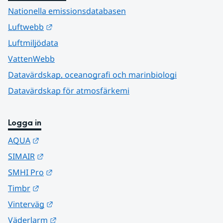
Nationella emissionsdatabasen
Länk till annan webbplats.
Luftwebb
Luftmiljödata
VattenWebb
Datavärdskap, oceanografi och marinbiologi
Datavärdskap för atmosfärkemi
Logga in
Länk till annan webbplats.
AQUA
Länk till annan webbplats.
SIMAIR
Länk till annan webbplats.
SMHI Pro
Länk till annan webbplats.
Timbr
Länk till annan webbplats.
Vinterväg
Länk till annan webbplats.
Väderlarm