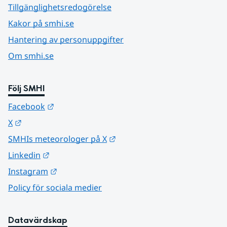
Tillgänglighetsredogörelse
Kakor på smhi.se
Hantering av personuppgifter
Om smhi.se
Följ SMHI
Länk till annan webbplats.
Facebook
Länk till annan webbplats.
X
Länk till annan webbplats.
SMHIs meteorologer på X
Länk till annan webbplats.
Linkedin
Länk till annan webbplats.
Instagram
Policy för sociala medier
Datavärdskap