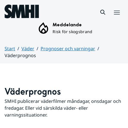
Hoppa till sidans innehåll
Meny
Meddelande
Risk för skogsbrand
Start
Väder
Prognoser och varningar
Väderprognos
Huvudinnehåll
Väderprognos
SMHI publicerar väderfilmer måndagar, onsdagar och 
fredagar. Eller vid särskilda väder- eller 
varningssituationer.