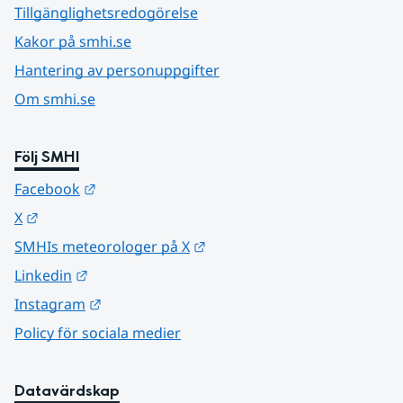
Tillgänglighetsredogörelse
Kakor på smhi.se
Hantering av personuppgifter
Om smhi.se
Följ SMHI
Länk till annan webbplats.
Facebook
Länk till annan webbplats.
X
Länk till annan webbplats.
SMHIs meteorologer på X
Länk till annan webbplats.
Linkedin
Länk till annan webbplats.
Instagram
Policy för sociala medier
Datavärdskap