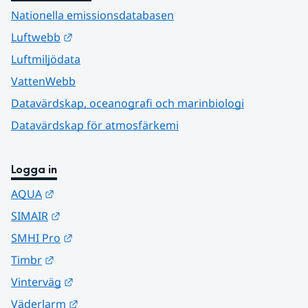
Nationella emissionsdatabasen
Länk till annan webbplats.
Luftwebb
Luftmiljödata
VattenWebb
Datavärdskap, oceanografi och marinbiologi
Datavärdskap för atmosfärkemi
Logga in
Länk till annan webbplats.
AQUA
Länk till annan webbplats.
SIMAIR
Länk till annan webbplats.
SMHI Pro
Länk till annan webbplats.
Timbr
Länk till annan webbplats.
Vinterväg
Länk till annan webbplats.
Väderlarm