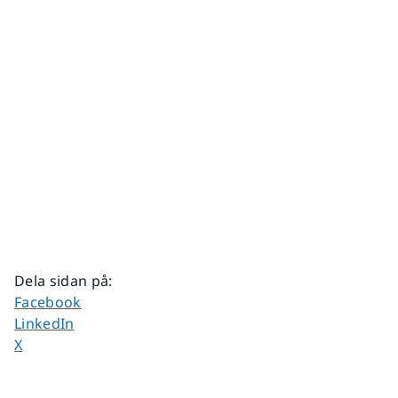
Dela sidan på
:
Dela sidan på
Facebook
Dela sidan på
LinkedIn
Dela sidan på
X