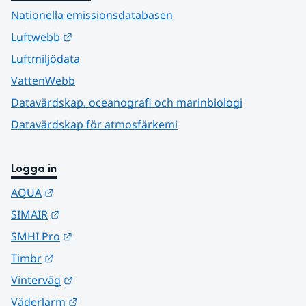
Nationella emissionsdatabasen
Länk till annan webbplats.
Luftwebb
Luftmiljödata
VattenWebb
Datavärdskap, oceanografi och marinbiologi
Datavärdskap för atmosfärkemi
Logga in
Länk till annan webbplats.
AQUA
Länk till annan webbplats.
SIMAIR
Länk till annan webbplats.
SMHI Pro
Länk till annan webbplats.
Timbr
Länk till annan webbplats.
Vinterväg
Länk till annan webbplats.
Väderlarm