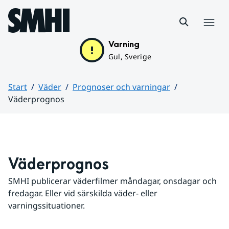
Hoppa till sidans innehåll
Meny
Varning
Gul, Sverige
Start
Väder
Prognoser och varningar
Väderprognos
Huvudinnehåll
Väderprognos
SMHI publicerar väderfilmer måndagar, onsdagar och 
fredagar. Eller vid särskilda väder- eller 
varningssituationer.