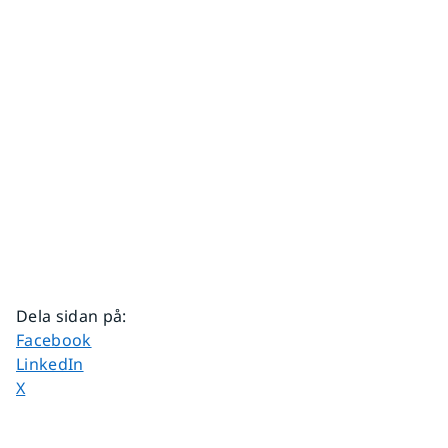
Dela sidan på
:
Dela sidan på
Facebook
Dela sidan på
LinkedIn
Dela sidan på
X