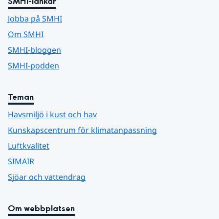
SMHI-länkar
Jobba på SMHI
Om SMHI
SMHI-bloggen
SMHI-podden
Teman
Havsmiljö i kust och hav
Kunskapscentrum för klimatanpassning
Luftkvalitet
SIMAIR
Sjöar och vattendrag
Om webbplatsen