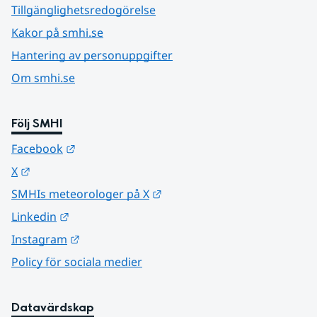
Tillgänglighetsredogörelse
Kakor på smhi.se
Hantering av personuppgifter
Om smhi.se
Följ SMHI
Länk till annan webbplats.
Facebook
Länk till annan webbplats.
X
Länk till annan webbplats.
SMHIs meteorologer på X
Länk till annan webbplats.
Linkedin
Länk till annan webbplats.
Instagram
Policy för sociala medier
Datavärdskap