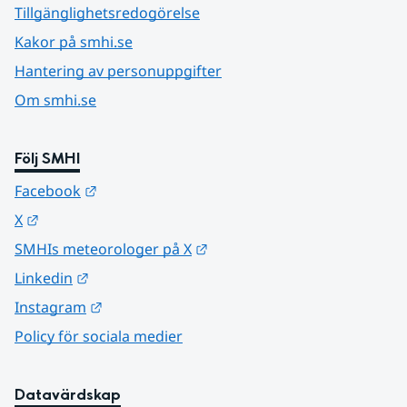
Tillgänglighetsredogörelse
Kakor på smhi.se
Hantering av personuppgifter
Om smhi.se
Följ SMHI
Länk till annan webbplats.
Facebook
Länk till annan webbplats.
X
Länk till annan webbplats.
SMHIs meteorologer på X
Länk till annan webbplats.
Linkedin
Länk till annan webbplats.
Instagram
Policy för sociala medier
Datavärdskap