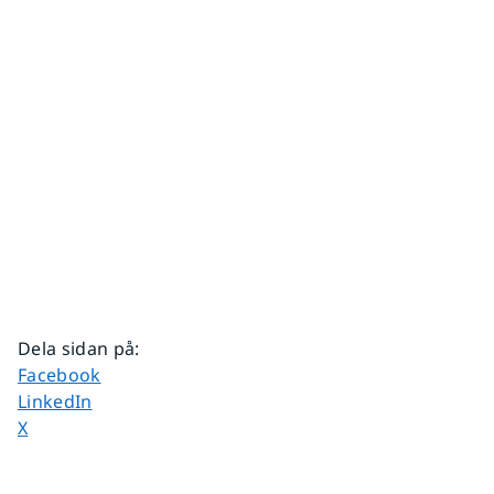
Dela sidan på
:
Dela sidan på
Facebook
Dela sidan på
LinkedIn
Dela sidan på
X