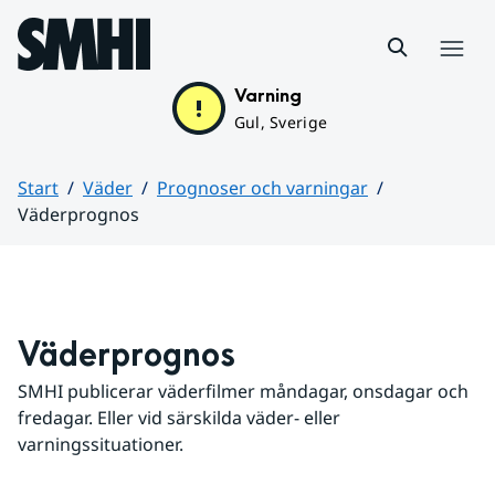
Hoppa till sidans innehåll
Meny
Varning
Gul, Sverige
Start
Väder
Prognoser och varningar
Väderprognos
Huvudinnehåll
Väderprognos
SMHI publicerar väderfilmer måndagar, onsdagar och 
fredagar. Eller vid särskilda väder- eller 
varningssituationer.