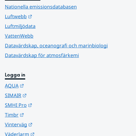
Nationella emissionsdatabasen
Länk till annan webbplats.
Luftwebb
Luftmiljödata
VattenWebb
Datavärdskap, oceanografi och marinbiologi
Datavärdskap för atmosfärkemi
Logga in
Länk till annan webbplats.
AQUA
Länk till annan webbplats.
SIMAIR
Länk till annan webbplats.
SMHI Pro
Länk till annan webbplats.
Timbr
Länk till annan webbplats.
Vinterväg
Länk till annan webbplats.
Väderlarm