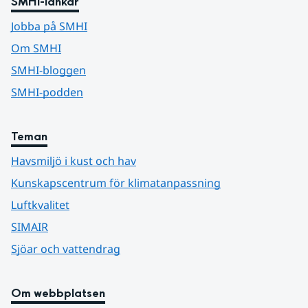
SMHI-länkar
Jobba på SMHI
Om SMHI
SMHI-bloggen
SMHI-podden
Teman
Havsmiljö i kust och hav
Kunskapscentrum för klimatanpassning
Luftkvalitet
SIMAIR
Sjöar och vattendrag
Om webbplatsen