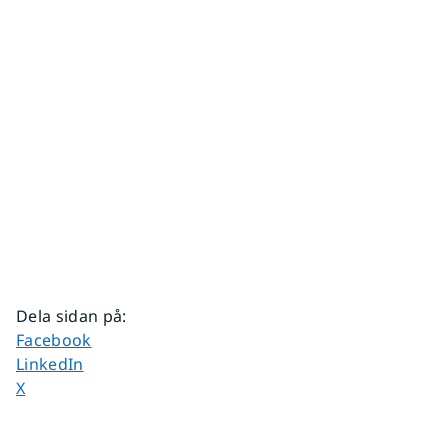
Dela sidan på
:
Dela sidan på
Facebook
Dela sidan på
LinkedIn
Dela sidan på
X