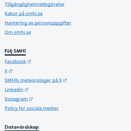
Tillgänglighetsredogörelse
Kakor på smhi.se
Hantering av personuppgifter
Om smhi.se
Följ SMHI
Länk till annan webbplats.
Facebook
Länk till annan webbplats.
X
Länk till annan webbplats.
SMHIs meteorologer på X
Länk till annan webbplats.
Linkedin
Länk till annan webbplats.
Instagram
Policy för sociala medier
Datavärdskap