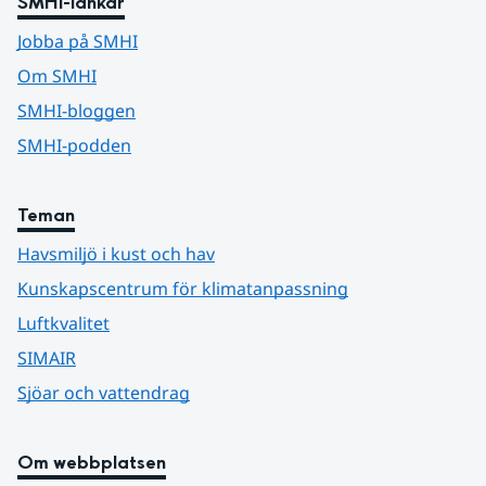
SMHI-länkar
Jobba på SMHI
Om SMHI
SMHI-bloggen
SMHI-podden
Teman
Havsmiljö i kust och hav
Kunskapscentrum för klimatanpassning
Luftkvalitet
SIMAIR
Sjöar och vattendrag
Om webbplatsen