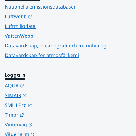
Nationella emissionsdatabasen
Länk till annan webbplats.
Luftwebb
Luftmiljödata
VattenWebb
Datavärdskap, oceanografi och marinbiologi
Datavärdskap för atmosfärkemi
Logga in
Länk till annan webbplats.
AQUA
Länk till annan webbplats.
SIMAIR
Länk till annan webbplats.
SMHI Pro
Länk till annan webbplats.
Timbr
Länk till annan webbplats.
Vinterväg
Länk till annan webbplats.
Väderlarm