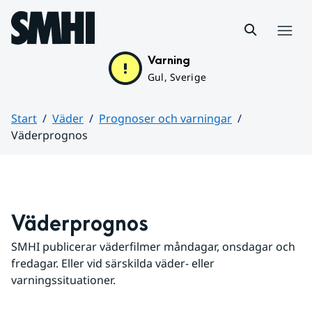
Hoppa till sidans innehåll
Meny
Varning
Gul, Sverige
Start
Väder
Prognoser och varningar
Väderprognos
Huvudinnehåll
Väderprognos
SMHI publicerar väderfilmer måndagar, onsdagar och 
fredagar. Eller vid särskilda väder- eller 
varningssituationer.