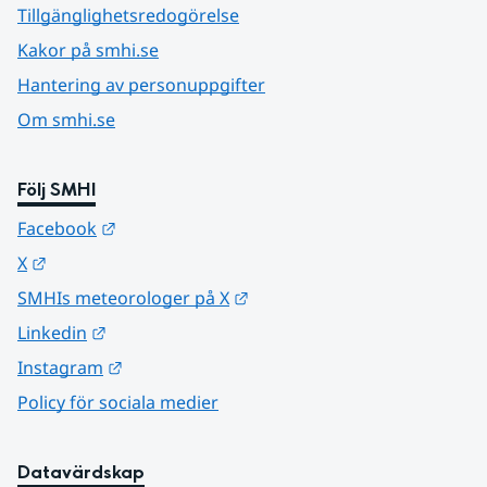
Tillgänglighetsredogörelse
Kakor på smhi.se
Hantering av personuppgifter
Om smhi.se
Följ SMHI
Länk till annan webbplats.
Facebook
Länk till annan webbplats.
X
Länk till annan webbplats.
SMHIs meteorologer på X
Länk till annan webbplats.
Linkedin
Länk till annan webbplats.
Instagram
Policy för sociala medier
Datavärdskap