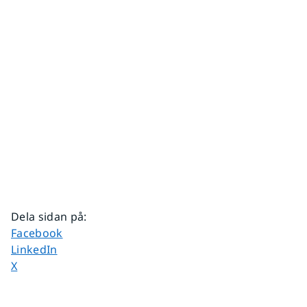
Dela sidan på
:
Dela sidan på
Facebook
Dela sidan på
LinkedIn
Dela sidan på
X