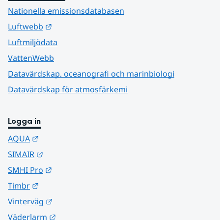
Nationella emissionsdatabasen
Länk till annan webbplats.
Luftwebb
Luftmiljödata
VattenWebb
Datavärdskap, oceanografi och marinbiologi
Datavärdskap för atmosfärkemi
Logga in
Länk till annan webbplats.
AQUA
Länk till annan webbplats.
SIMAIR
Länk till annan webbplats.
SMHI Pro
Länk till annan webbplats.
Timbr
Länk till annan webbplats.
Vinterväg
Länk till annan webbplats.
Väderlarm