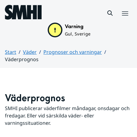
Hoppa till sidans innehåll
Meny
Varning
Gul, Sverige
Start
Väder
Prognoser och varningar
Väderprognos
Huvudinnehåll
Väderprognos
SMHI publicerar väderfilmer måndagar, onsdagar och 
fredagar. Eller vid särskilda väder- eller 
varningssituationer.