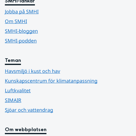
SMHI-länkar
Jobba på SMHI
Om SMHI
SMHI-bloggen
SMHI-podden
Teman
Havsmiljö i kust och hav
Kunskapscentrum för klimatanpassning
Luftkvalitet
SIMAIR
Sjöar och vattendrag
Om webbplatsen