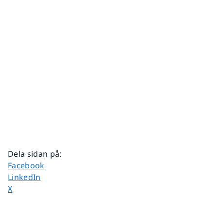
Dela sidan på
:
Dela sidan på
Facebook
Dela sidan på
LinkedIn
Dela sidan på
X