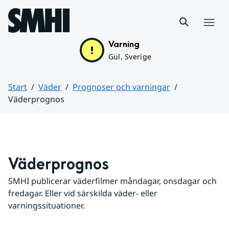
Hoppa till sidans innehåll
Meny
Varning
Gul, Sverige
Start
Väder
Prognoser och varningar
Väderprognos
Huvudinnehåll
Väderprognos
SMHI publicerar väderfilmer måndagar, onsdagar och 
fredagar. Eller vid särskilda väder- eller 
varningssituationer.