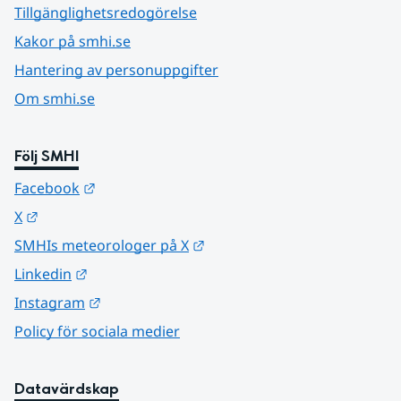
Tillgänglighetsredogörelse
Kakor på smhi.se
Hantering av personuppgifter
Om smhi.se
Följ SMHI
Länk till annan webbplats.
Facebook
Länk till annan webbplats.
X
Länk till annan webbplats.
SMHIs meteorologer på X
Länk till annan webbplats.
Linkedin
Länk till annan webbplats.
Instagram
Policy för sociala medier
Datavärdskap