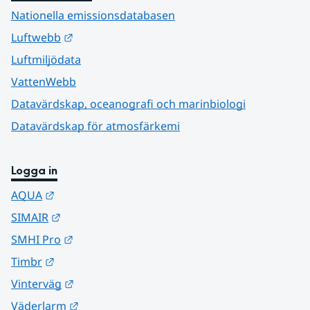
Nationella emissionsdatabasen
Länk till annan webbplats.
Luftwebb
Luftmiljödata
VattenWebb
Datavärdskap, oceanografi och marinbiologi
Datavärdskap för atmosfärkemi
Logga in
Länk till annan webbplats.
AQUA
Länk till annan webbplats.
SIMAIR
Länk till annan webbplats.
SMHI Pro
Länk till annan webbplats.
Timbr
Länk till annan webbplats.
Vinterväg
Länk till annan webbplats.
Väderlarm