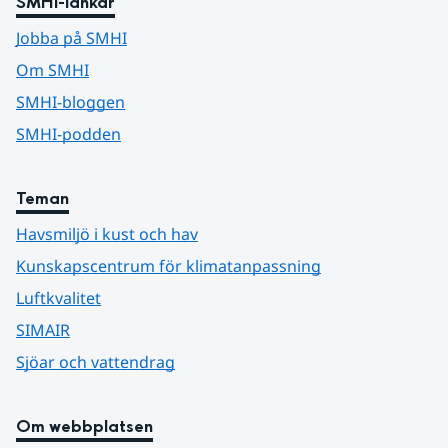
SMHI-länkar
Jobba på SMHI
Om SMHI
SMHI-bloggen
SMHI-podden
Teman
Havsmiljö i kust och hav
Kunskapscentrum för klimatanpassning
Luftkvalitet
SIMAIR
Sjöar och vattendrag
Om webbplatsen