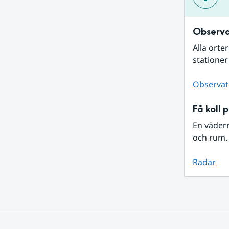
Observa
Alla orte
stationer
Observat
Få koll 
En väder
och rum. 
Radar