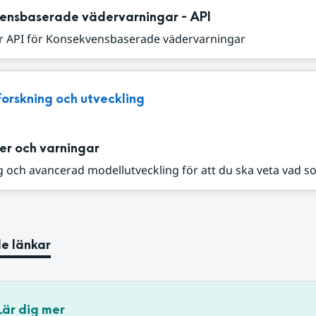
ensbaserade vädervarningar - API
r API för Konsekvensbaserade vädervarningar
Forskning och utveckling
er och varningar
 och avancerad modellutveckling för att du ska veta vad s
e länkar
Lär dig mer