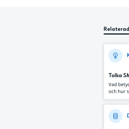
Relaterad
Tolka S
Vad bety
och hur s