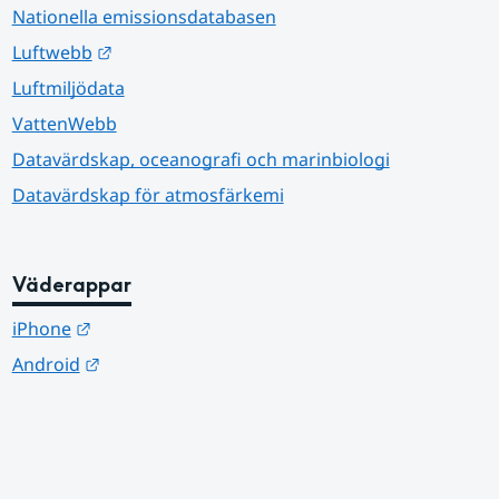
Nationella emissionsdatabasen
Länk till annan webbplats.
Luftwebb
Luftmiljödata
VattenWebb
Datavärdskap, oceanografi och marinbiologi
Datavärdskap för atmosfärkemi
Väderappar
Länk till annan webbplats.
iPhone
Länk till annan webbplats.
Android