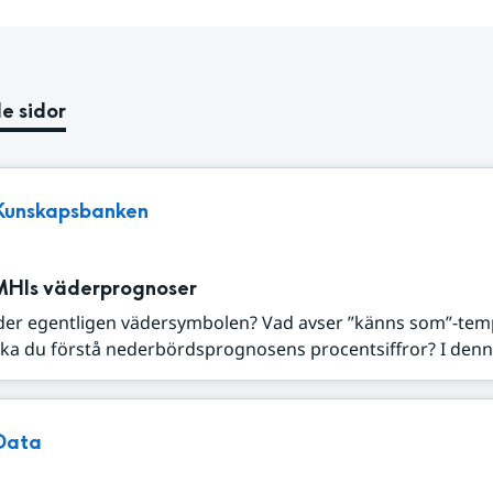
e sidor
Kunskapsbanken
MHIs väderprognoser
der egentligen vädersymbolen? Vad avser ”känns som”-tem
ka du förstå nederbördsprognosens procentsiffror? I denna
Data