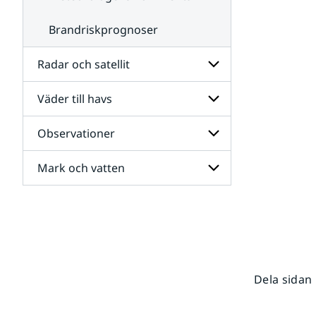
Brandriskprognoser
Radar och satellit
Väder till havs
Undersidor
för
Radar
Observationer
Undersidor
och
för
satellit
Väder
Mark och vatten
Undersidor
till
för
havs
Observationer
Undersidor
för
Mark
och
vatten
Dela sidan