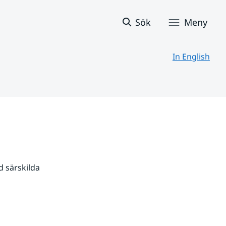
Sök
Meny
In English
 särskilda 