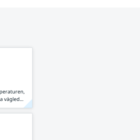
peraturen,
 vägled...