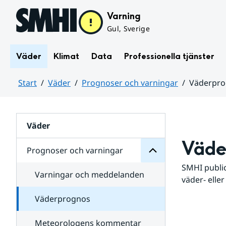
Hoppa till sidans innehåll
Varning
Gul, Sverige
Väder
Klimat
Data
Professionella tjänster
Start
Väder
Prognoser och varningar
Väderpr
varningar
och
Huvudinnehåll
Prognoser
för
Undersidor
Väder
Väde
Prognoser och varningar
SMHI public
Varningar och meddelanden
väder- eller
Väderprognos
Meteorologens kommentar