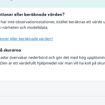
tioner eller beräknade värden?
r har inte observationsstationer, istället beräknas ett värde u
 i närheten och modelldata.
ioner eller beräknade värden?
på skurarna
radar övervakar nederbörd och gör det med hög upplösning 
Den är ett värdefullt hjälpmedel när man vill ha koll på sku