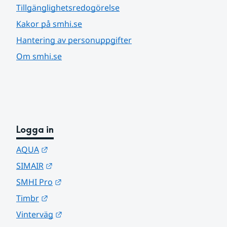
Tillgänglighetsredogörelse
Kakor på smhi.se
Hantering av personuppgifter
Om smhi.se
Logga in
Länk till annan webbplats.
AQUA
Länk till annan webbplats.
SIMAIR
Länk till annan webbplats.
SMHI Pro
Länk till annan webbplats.
Timbr
Länk till annan webbplats.
Vinterväg