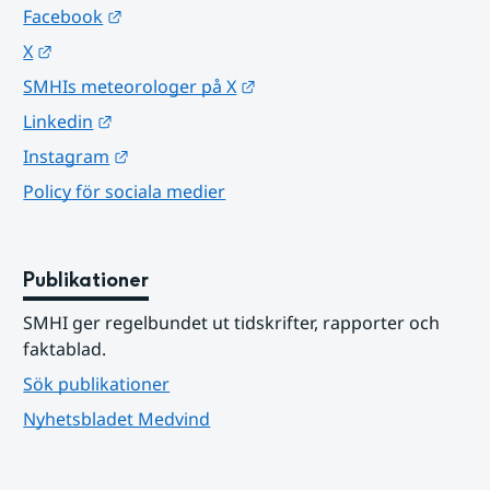
Länk till annan webbplats.
Facebook
Länk till annan webbplats.
X
Länk till annan webbplats.
SMHIs meteorologer på X
Länk till annan webbplats.
Linkedin
Länk till annan webbplats.
Instagram
Policy för sociala medier
Publikationer
SMHI ger regelbundet ut tidskrifter, rapporter och 
faktablad.
Sök publikationer
Nyhetsbladet Medvind