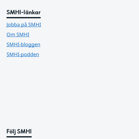
SMHI-länkar
Jobba på SMHI
Om SMHI
SMHI-bloggen
SMHI-podden
Följ SMHI