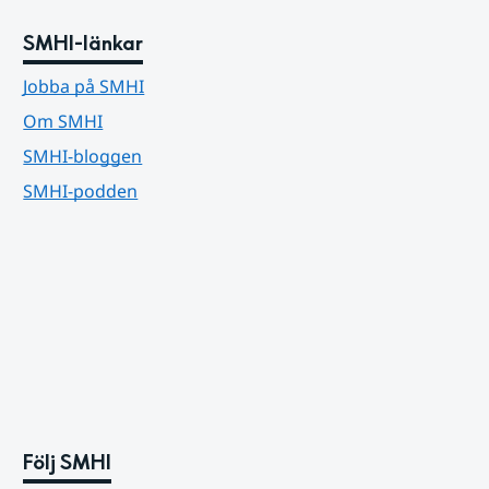
SMHI-länkar
Jobba på SMHI
Om SMHI
SMHI-bloggen
SMHI-podden
Följ SMHI