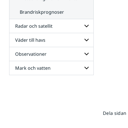
Brandriskprognoser
Radar och satellit
Väder till havs
Undersidor
för
Radar
Observationer
Undersidor
och
för
satellit
Väder
Mark och vatten
Undersidor
till
för
havs
Observationer
Undersidor
för
Mark
och
vatten
Dela sidan