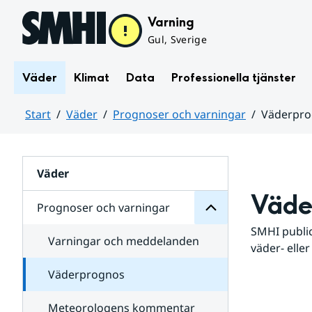
Hoppa till sidans innehåll
Varning
Gul, Sverige
Väder
Klimat
Data
Professionella tjänster
Start
Väder
Prognoser och varningar
Väderpr
varningar
och
Huvudinnehåll
Prognoser
för
Undersidor
Väder
Väde
Prognoser och varningar
SMHI public
Varningar och meddelanden
väder- eller
Väderprognos
Meteorologens kommentar