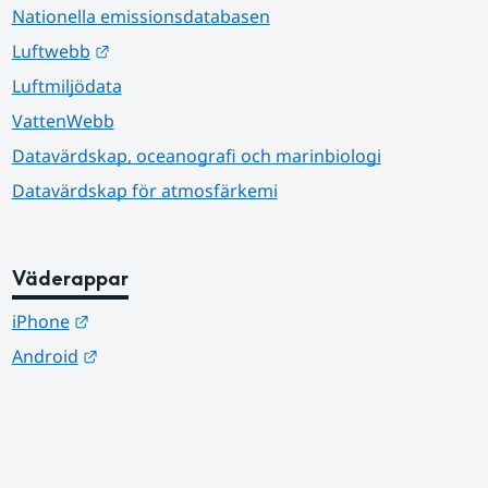
Nationella emissionsdatabasen
Länk till annan webbplats.
Luftwebb
Luftmiljödata
VattenWebb
Datavärdskap, oceanografi och marinbiologi
Datavärdskap för atmosfärkemi
Väderappar
Länk till annan webbplats.
iPhone
Länk till annan webbplats.
Android