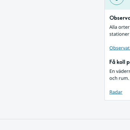
Observa
Alla orte
stationer
Observat
Få koll 
En väder
och rum. 
Radar