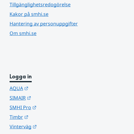
Tillgänglighetsredogörelse
Kakor på smhi.se
Hantering av personuppgifter
Om smhi.se
Logga in
Länk till annan webbplats.
AQUA
Länk till annan webbplats.
SIMAIR
Länk till annan webbplats.
SMHI Pro
Länk till annan webbplats.
Timbr
Länk till annan webbplats.
Vinterväg