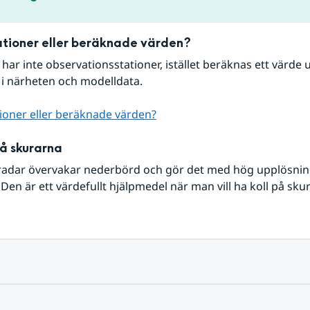
tioner eller beräknade värden?
r har inte observationsstationer, istället beräknas ett värde u
 i närheten och modelldata.
ioner eller beräknade värden?
på skurarna
radar övervakar nederbörd och gör det med hög upplösning 
Den är ett värdefullt hjälpmedel när man vill ha koll på sku