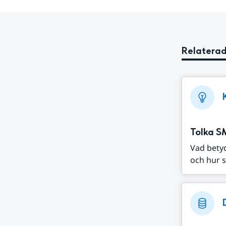
Relaterad
Tolka S
Vad bety
och hur s