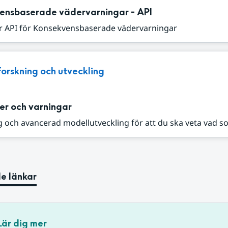
ensbaserade vädervarningar - API
r API för Konsekvensbaserade vädervarningar
Forskning och utveckling
er och varningar
 och avancerad modellutveckling för att du ska veta vad s
e länkar
Lär dig mer