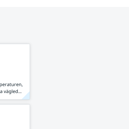
peraturen,
 vägled...