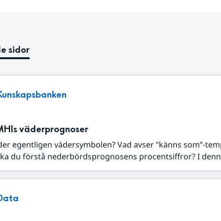
e sidor
Kunskapsbanken
MHIs väderprognoser
der egentligen vädersymbolen? Vad avser ”känns som”-tem
ka du förstå nederbördsprognosens procentsiffror? I denna
Data