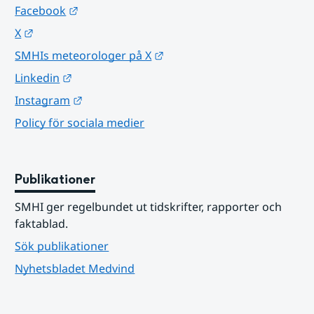
Länk till annan webbplats.
Facebook
Länk till annan webbplats.
X
Länk till annan webbplats.
SMHIs meteorologer på X
Länk till annan webbplats.
Linkedin
Länk till annan webbplats.
Instagram
Policy för sociala medier
Publikationer
SMHI ger regelbundet ut tidskrifter, rapporter och 
faktablad.
Sök publikationer
Nyhetsbladet Medvind