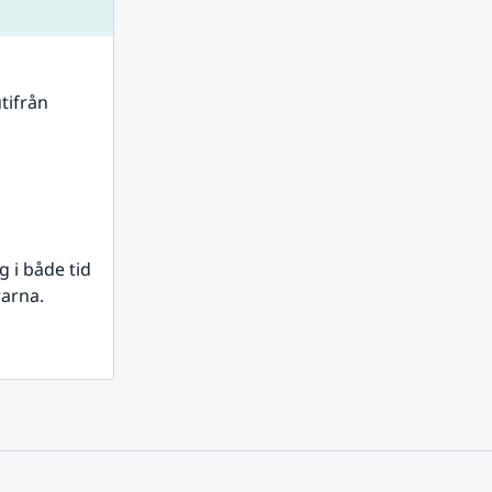
tifrån 
i både tid 
rarna.