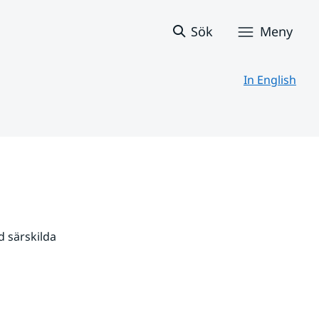
Sök
Meny
In English
 särskilda 