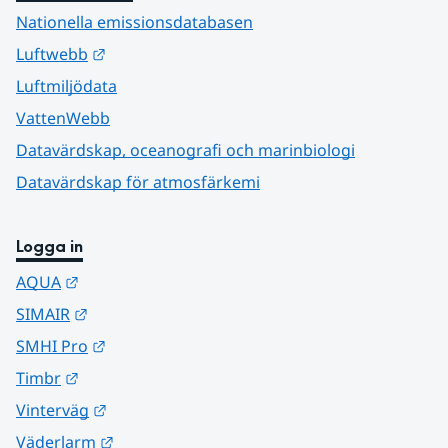
Nationella emissionsdatabasen
Länk till annan webbplats.
Luftwebb
Luftmiljödata
VattenWebb
Datavärdskap, oceanografi och marinbiologi
Datavärdskap för atmosfärkemi
Logga in
Länk till annan webbplats.
AQUA
Länk till annan webbplats.
SIMAIR
Länk till annan webbplats.
SMHI Pro
Länk till annan webbplats.
Timbr
Länk till annan webbplats.
Vinterväg
Länk till annan webbplats.
Väderlarm