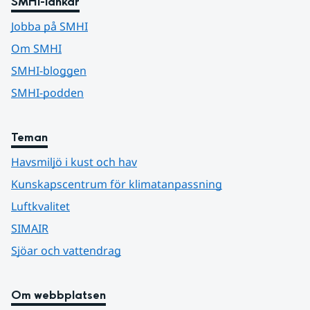
SMHI-länkar
Jobba på SMHI
Om SMHI
SMHI-bloggen
SMHI-podden
Teman
Havsmiljö i kust och hav
Kunskapscentrum för klimatanpassning
Luftkvalitet
SIMAIR
Sjöar och vattendrag
Om webbplatsen