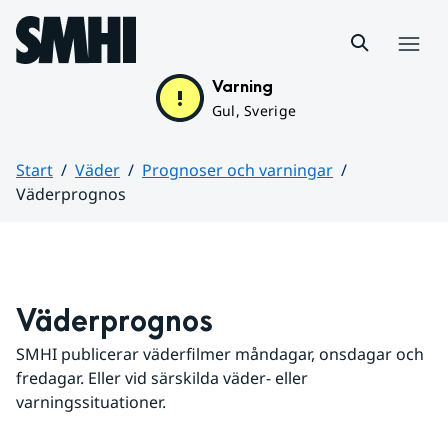
Hoppa till sidans innehåll
Meny
Varning
Gul, Sverige
Start
Väder
Prognoser och varningar
Väderprognos
Huvudinnehåll
Väderprognos
SMHI publicerar väderfilmer måndagar, onsdagar och 
fredagar. Eller vid särskilda väder- eller 
varningssituationer.