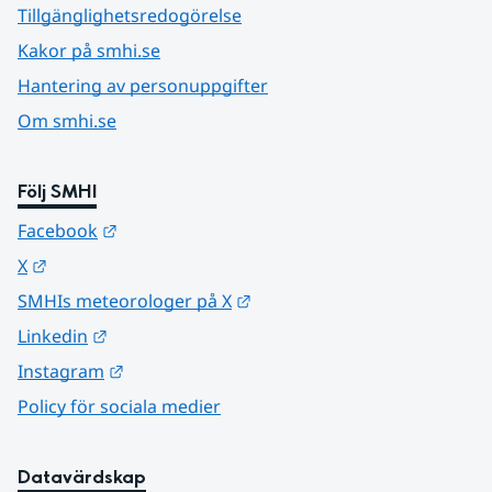
Tillgänglighetsredogörelse
Kakor på smhi.se
Hantering av personuppgifter
Om smhi.se
Följ SMHI
Länk till annan webbplats.
Facebook
Länk till annan webbplats.
X
Länk till annan webbplats.
SMHIs meteorologer på X
Länk till annan webbplats.
Linkedin
Länk till annan webbplats.
Instagram
Policy för sociala medier
Datavärdskap