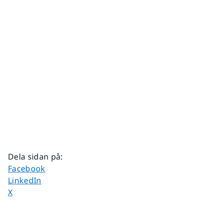
Dela sidan på
:
Dela sidan på
Facebook
Dela sidan på
LinkedIn
Dela sidan på
X