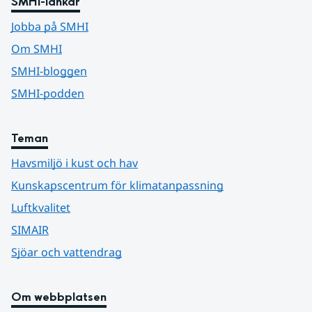
SMHI-länkar
Jobba på SMHI
Om SMHI
SMHI-bloggen
SMHI-podden
Teman
Havsmiljö i kust och hav
Kunskapscentrum för klimatanpassning
Luftkvalitet
SIMAIR
Sjöar och vattendrag
Om webbplatsen