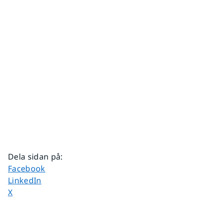
Dela sidan på
:
Dela sidan på
Facebook
Dela sidan på
LinkedIn
Dela sidan på
X