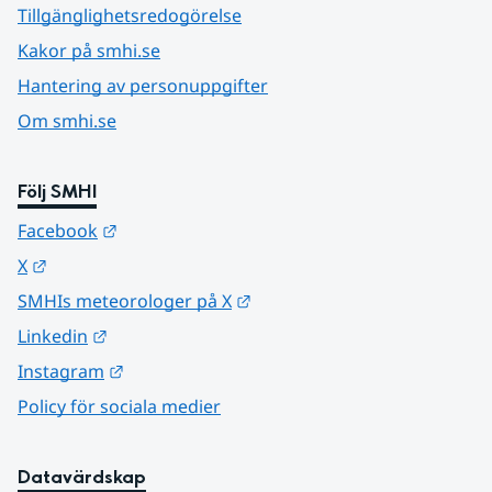
Tillgänglighetsredogörelse
Kakor på smhi.se
Hantering av personuppgifter
Om smhi.se
Följ SMHI
Länk till annan webbplats.
Facebook
Länk till annan webbplats.
X
Länk till annan webbplats.
SMHIs meteorologer på X
Länk till annan webbplats.
Linkedin
Länk till annan webbplats.
Instagram
Policy för sociala medier
Datavärdskap