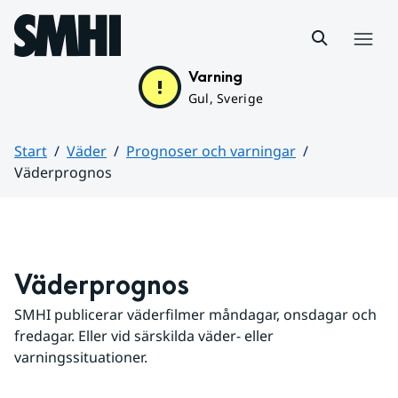
Hoppa till sidans innehåll
Meny
Varning
Gul, Sverige
Start
Väder
Prognoser och varningar
Väderprognos
Huvudinnehåll
Väderprognos
SMHI publicerar väderfilmer måndagar, onsdagar och 
fredagar. Eller vid särskilda väder- eller 
varningssituationer.