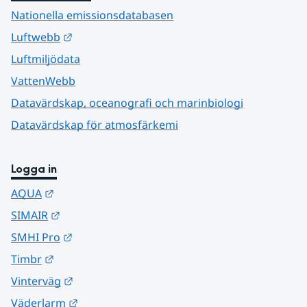
Nationella emissionsdatabasen
Länk till annan webbplats.
Luftwebb
Luftmiljödata
VattenWebb
Datavärdskap, oceanografi och marinbiologi
Datavärdskap för atmosfärkemi
Logga in
Länk till annan webbplats.
AQUA
Länk till annan webbplats.
SIMAIR
Länk till annan webbplats.
SMHI Pro
Länk till annan webbplats.
Timbr
Länk till annan webbplats.
Vinterväg
Länk till annan webbplats.
Väderlarm