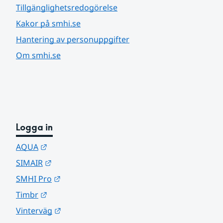
Tillgänglighetsredogörelse
Kakor på smhi.se
Hantering av personuppgifter
Om smhi.se
Logga in
Länk till annan webbplats.
AQUA
Länk till annan webbplats.
SIMAIR
Länk till annan webbplats.
SMHI Pro
Länk till annan webbplats.
Timbr
Länk till annan webbplats.
Vinterväg