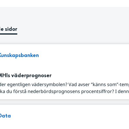
e sidor
Kunskapsbanken
MHIs väderprognoser
der egentligen vädersymbolen? Vad avser ”känns som”-tem
ka du förstå nederbördsprognosens procentsiffror? I denna
Data