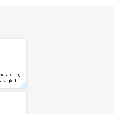
peraturen,
 vägled...