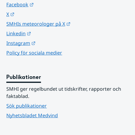
Länk till annan webbplats.
Facebook
Länk till annan webbplats.
X
Länk till annan webbplats.
SMHIs meteorologer på X
Länk till annan webbplats.
Linkedin
Länk till annan webbplats.
Instagram
Policy för sociala medier
Publikationer
SMHI ger regelbundet ut tidskrifter, rapporter och 
faktablad.
Sök publikationer
Nyhetsbladet Medvind