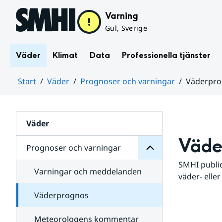
Hoppa till sidans innehåll
Varning
Gul, Sverige
Väder
Klimat
Data
Professionella tjänster
Start
Väder
Prognoser och varningar
Väderpr
varningar
och
Huvudinnehåll
Prognoser
för
Undersidor
Väder
Väde
Prognoser och varningar
SMHI public
Varningar och meddelanden
väder- eller
Väderprognos
Meteorologens kommentar