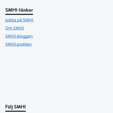
SMHI-länkar
Jobba på SMHI
Om SMHI
SMHI-bloggen
SMHI-podden
Följ SMHI