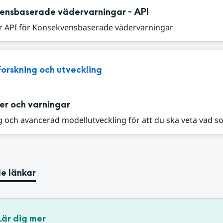
ensbaserade vädervarningar - API
r API för Konsekvensbaserade vädervarningar
Forskning och utveckling
er och varningar
 och avancerad modellutveckling för att du ska veta vad s
e länkar
Lär dig mer