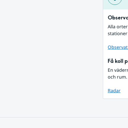
Observa
Alla orte
stationer
Observat
Få koll 
En väder
och rum. 
Radar