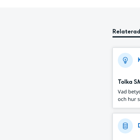
Relaterad
Tolka S
Vad bety
och hur s