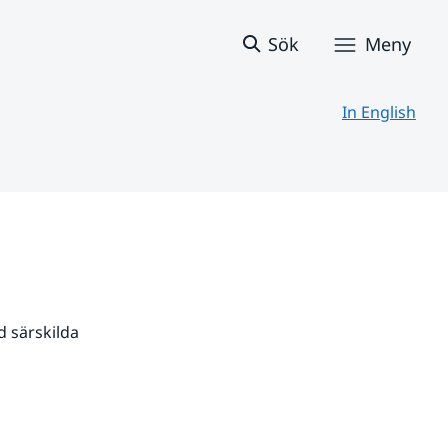
Sök
Meny
In English
 särskilda 