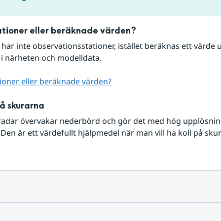
tioner eller beräknade värden?
r har inte observationsstationer, istället beräknas ett värde u
 i närheten och modelldata.
ioner eller beräknade värden?
på skurarna
radar övervakar nederbörd och gör det med hög upplösning 
Den är ett värdefullt hjälpmedel när man vill ha koll på sku