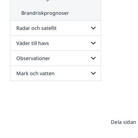
Brandriskprognoser
Radar och satellit
Väder till havs
Undersidor
för
Radar
Observationer
Undersidor
och
för
satellit
Väder
Mark och vatten
Undersidor
till
för
havs
Observationer
Undersidor
för
Mark
och
vatten
Dela sidan