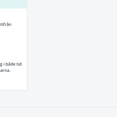
tifrån 
i både tid 
rarna.