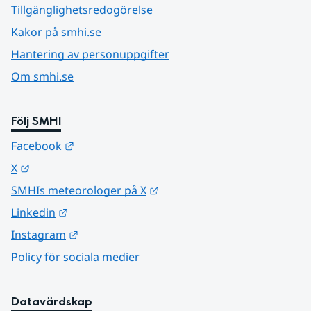
Tillgänglighetsredogörelse
Kakor på smhi.se
Hantering av personuppgifter
Om smhi.se
Följ SMHI
Länk till annan webbplats.
Facebook
Länk till annan webbplats.
X
Länk till annan webbplats.
SMHIs meteorologer på X
Länk till annan webbplats.
Linkedin
Länk till annan webbplats.
Instagram
Policy för sociala medier
Datavärdskap