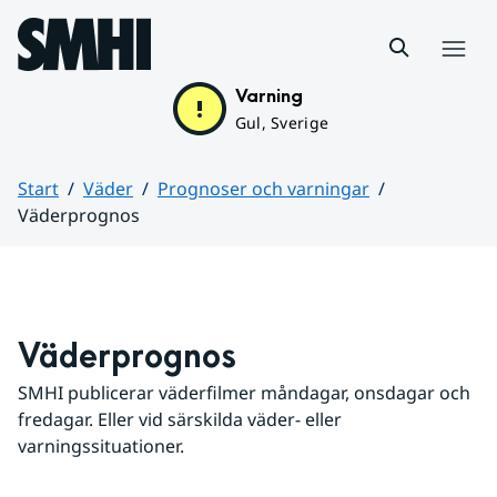
Hoppa till sidans innehåll
Meny
Varning
Gul, Sverige
Start
Väder
Prognoser och varningar
Väderprognos
Huvudinnehåll
Väderprognos
SMHI publicerar väderfilmer måndagar, onsdagar och 
fredagar. Eller vid särskilda väder- eller 
varningssituationer.