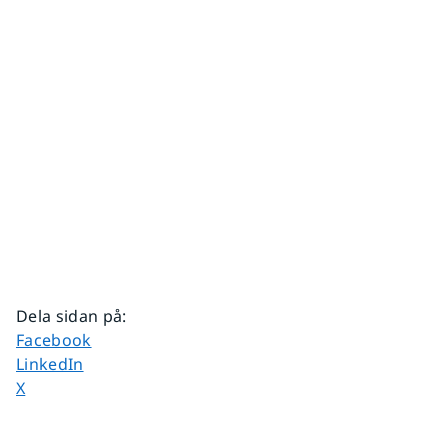
Dela sidan på
:
Dela sidan på
Facebook
Dela sidan på
LinkedIn
Dela sidan på
X