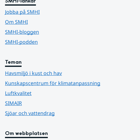
SMHI-länkar
Jobba på SMHI
Om SMHI
SMHI-bloggen
SMHI-podden
Teman
Havsmiljö i kust och hav
Kunskapscentrum för klimatanpassning
Luftkvalitet
SIMAIR
Sjöar och vattendrag
Om webbplatsen