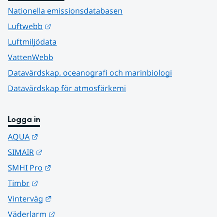
Nationella emissionsdatabasen
Länk till annan webbplats.
Luftwebb
Luftmiljödata
VattenWebb
Datavärdskap, oceanografi och marinbiologi
Datavärdskap för atmosfärkemi
Logga in
Länk till annan webbplats.
AQUA
Länk till annan webbplats.
SIMAIR
Länk till annan webbplats.
SMHI Pro
Länk till annan webbplats.
Timbr
Länk till annan webbplats.
Vinterväg
Länk till annan webbplats.
Väderlarm