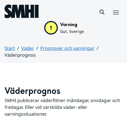
Hoppa till sidans innehåll
Meny
Varning
Gul, Sverige
Start
Väder
Prognoser och varningar
Väderprognos
Huvudinnehåll
Väderprognos
SMHI publicerar väderfilmer måndagar, onsdagar och 
fredagar. Eller vid särskilda väder- eller 
varningssituationer.