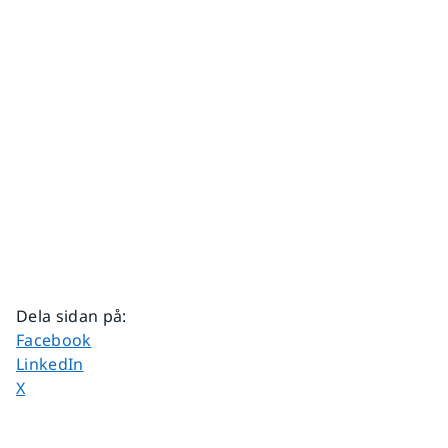
Dela sidan på
:
Dela sidan på
Facebook
Dela sidan på
LinkedIn
Dela sidan på
X