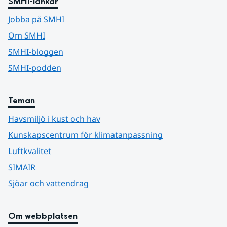
SMHI-länkar
Jobba på SMHI
Om SMHI
SMHI-bloggen
SMHI-podden
Teman
Havsmiljö i kust och hav
Kunskapscentrum för klimatanpassning
Luftkvalitet
SIMAIR
Sjöar och vattendrag
Om webbplatsen