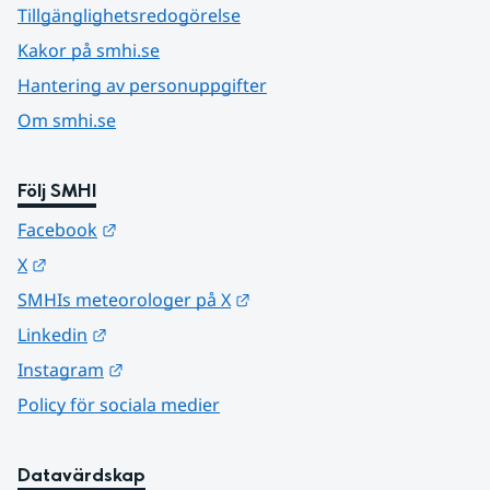
Tillgänglighetsredogörelse
Kakor på smhi.se
Hantering av personuppgifter
Om smhi.se
Följ SMHI
Länk till annan webbplats.
Facebook
Länk till annan webbplats.
X
Länk till annan webbplats.
SMHIs meteorologer på X
Länk till annan webbplats.
Linkedin
Länk till annan webbplats.
Instagram
Policy för sociala medier
Datavärdskap