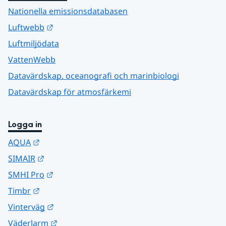
Nationella emissionsdatabasen
Länk till annan webbplats.
Luftwebb
Luftmiljödata
VattenWebb
Datavärdskap, oceanografi och marinbiologi
Datavärdskap för atmosfärkemi
Logga in
Länk till annan webbplats.
AQUA
Länk till annan webbplats.
SIMAIR
Länk till annan webbplats.
SMHI Pro
Länk till annan webbplats.
Timbr
Länk till annan webbplats.
Vinterväg
Länk till annan webbplats.
Väderlarm