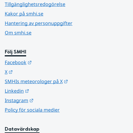
Tillgänglighetsredogörelse
Kakor på smhi.se
Hantering av personuppgifter
Om smhi.se
Följ SMHI
Länk till annan webbplats.
Facebook
Länk till annan webbplats.
X
Länk till annan webbplats.
SMHIs meteorologer på X
Länk till annan webbplats.
Linkedin
Länk till annan webbplats.
Instagram
Policy för sociala medier
Datavärdskap