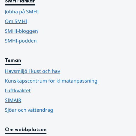
SMHI-länkar
Jobba på SMHI
Om SMHI
SMHI-bloggen
SMHI-podden
Teman
Havsmiljö i kust och hav
Kunskapscentrum för klimatanpassning
Luftkvalitet
SIMAIR
Sjöar och vattendrag
Om webbplatsen