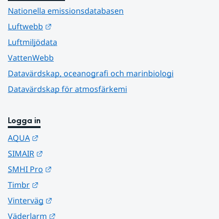
Nationella emissionsdatabasen
Länk till annan webbplats.
Luftwebb
Luftmiljödata
VattenWebb
Datavärdskap, oceanografi och marinbiologi
Datavärdskap för atmosfärkemi
Logga in
Länk till annan webbplats.
AQUA
Länk till annan webbplats.
SIMAIR
Länk till annan webbplats.
SMHI Pro
Länk till annan webbplats.
Timbr
Länk till annan webbplats.
Vinterväg
Länk till annan webbplats.
Väderlarm