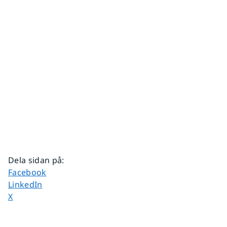
Dela sidan på
:
Dela sidan på
Facebook
Dela sidan på
LinkedIn
Dela sidan på
X