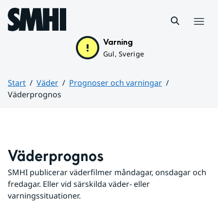
Hoppa till sidans innehåll
Meny
Varning
Gul, Sverige
Start
Väder
Prognoser och varningar
Väderprognos
Huvudinnehåll
Väderprognos
SMHI publicerar väderfilmer måndagar, onsdagar och 
fredagar. Eller vid särskilda väder- eller 
varningssituationer.