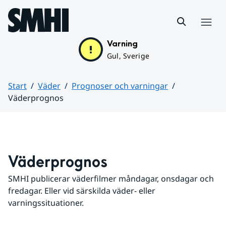
Hoppa till sidans innehåll
Meny
Varning
Gul, Sverige
Start
Väder
Prognoser och varningar
Väderprognos
Huvudinnehåll
Väderprognos
SMHI publicerar väderfilmer måndagar, onsdagar och 
fredagar. Eller vid särskilda väder- eller 
varningssituationer.