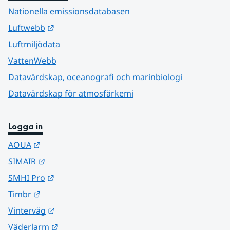
Nationella emissionsdatabasen
Länk till annan webbplats.
Luftwebb
Luftmiljödata
VattenWebb
Datavärdskap, oceanografi och marinbiologi
Datavärdskap för atmosfärkemi
Logga in
Länk till annan webbplats.
AQUA
Länk till annan webbplats.
SIMAIR
Länk till annan webbplats.
SMHI Pro
Länk till annan webbplats.
Timbr
Länk till annan webbplats.
Vinterväg
Länk till annan webbplats.
Väderlarm