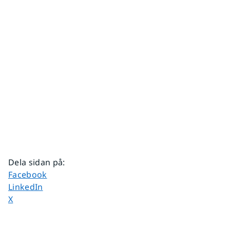
Dela sidan på
:
Dela sidan på
Facebook
Dela sidan på
LinkedIn
Dela sidan på
X