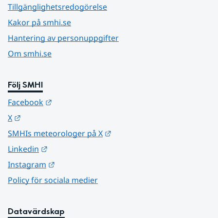
Tillgänglighetsredogörelse
Kakor på smhi.se
Hantering av personuppgifter
Om smhi.se
Följ SMHI
Länk till annan webbplats.
Facebook
Länk till annan webbplats.
X
Länk till annan webbplats.
SMHIs meteorologer på X
Länk till annan webbplats.
Linkedin
Länk till annan webbplats.
Instagram
Policy för sociala medier
Datavärdskap