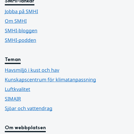
SMHI-länkar
Jobba på SMHI
Om SMHI
SMHI-bloggen
SMHI-podden
Teman
Havsmiljö i kust och hav
Kunskapscentrum för klimatanpassning
Luftkvalitet
SIMAIR
Sjöar och vattendrag
Om webbplatsen