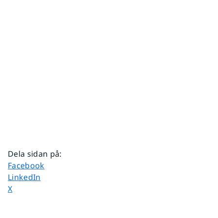
Dela sidan på
:
Dela sidan på
Facebook
Dela sidan på
LinkedIn
Dela sidan på
X