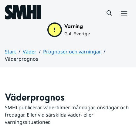
Hoppa till sidans innehåll
Meny
Varning
Gul, Sverige
Start
Väder
Prognoser och varningar
Väderprognos
Huvudinnehåll
Väderprognos
SMHI publicerar väderfilmer måndagar, onsdagar och 
fredagar. Eller vid särskilda väder- eller 
varningssituationer.