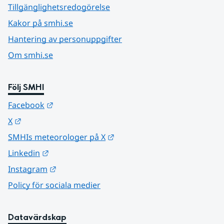
Tillgänglighetsredogörelse
Kakor på smhi.se
Hantering av personuppgifter
Om smhi.se
Följ SMHI
Länk till annan webbplats.
Facebook
Länk till annan webbplats.
X
Länk till annan webbplats.
SMHIs meteorologer på X
Länk till annan webbplats.
Linkedin
Länk till annan webbplats.
Instagram
Policy för sociala medier
Datavärdskap