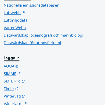
Nationella emissionsdatabasen
Länk till annan webbplats.
Luftwebb
Luftmiljödata
VattenWebb
Datavärdskap, oceanografi och marinbiologi
Datavärdskap för atmosfärkemi
Logga in
Länk till annan webbplats.
AQUA
Länk till annan webbplats.
SIMAIR
Länk till annan webbplats.
SMHI Pro
Länk till annan webbplats.
Timbr
Länk till annan webbplats.
Vinterväg
Länk till annan webbplats.
Väderlarm