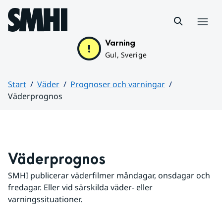
Hoppa till sidans innehåll
Meny
Varning
Gul, Sverige
Start
Väder
Prognoser och varningar
Väderprognos
Huvudinnehåll
Väderprognos
SMHI publicerar väderfilmer måndagar, onsdagar och 
fredagar. Eller vid särskilda väder- eller 
varningssituationer.