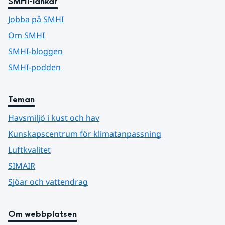
SMHI-länkar
Jobba på SMHI
Om SMHI
SMHI-bloggen
SMHI-podden
Teman
Havsmiljö i kust och hav
Kunskapscentrum för klimatanpassning
Luftkvalitet
SIMAIR
Sjöar och vattendrag
Om webbplatsen