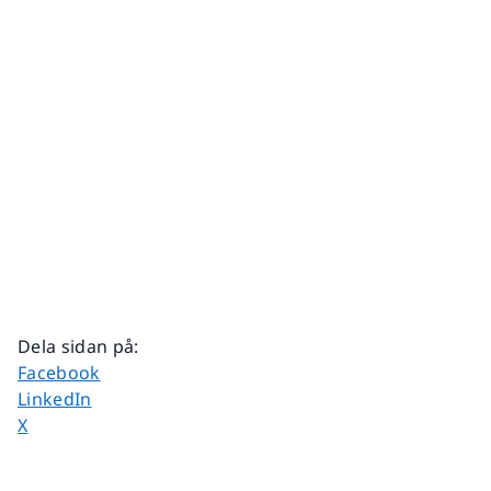
Dela sidan på
:
Dela sidan på
Facebook
Dela sidan på
LinkedIn
Dela sidan på
X