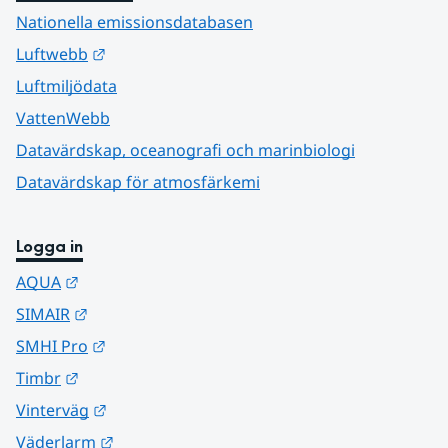
Nationella emissionsdatabasen
Länk till annan webbplats.
Luftwebb
Luftmiljödata
VattenWebb
Datavärdskap, oceanografi och marinbiologi
Datavärdskap för atmosfärkemi
Logga in
Länk till annan webbplats.
AQUA
Länk till annan webbplats.
SIMAIR
Länk till annan webbplats.
SMHI Pro
Länk till annan webbplats.
Timbr
Länk till annan webbplats.
Vinterväg
Länk till annan webbplats.
Väderlarm