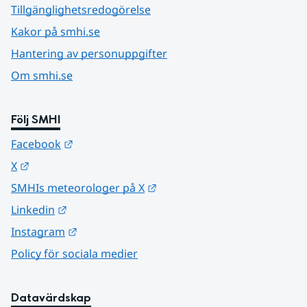
Tillgänglighetsredogörelse
Kakor på smhi.se
Hantering av personuppgifter
Om smhi.se
Följ SMHI
Länk till annan webbplats.
Facebook
Länk till annan webbplats.
X
Länk till annan webbplats.
SMHIs meteorologer på X
Länk till annan webbplats.
Linkedin
Länk till annan webbplats.
Instagram
Policy för sociala medier
Datavärdskap