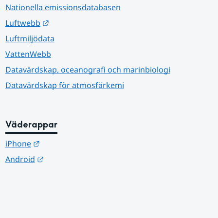
Nationella emissionsdatabasen
Länk till annan webbplats.
Luftwebb
Luftmiljödata
VattenWebb
Datavärdskap, oceanografi och marinbiologi
Datavärdskap för atmosfärkemi
Väderappar
Länk till annan webbplats.
iPhone
Länk till annan webbplats.
Android