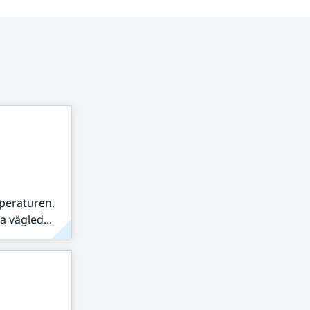
peraturen,
 vägled...