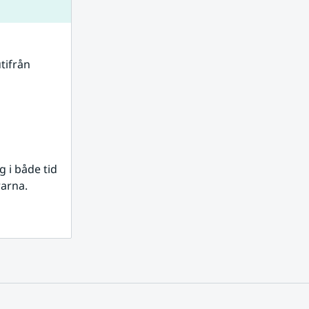
tifrån 
i både tid 
rarna.