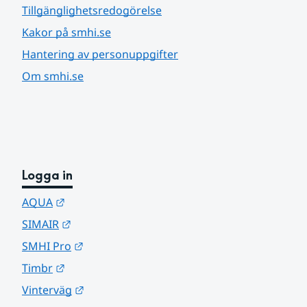
Tillgänglighetsredogörelse
Kakor på smhi.se
Hantering av personuppgifter
Om smhi.se
Logga in
Länk till annan webbplats.
AQUA
Länk till annan webbplats.
SIMAIR
Länk till annan webbplats.
SMHI Pro
Länk till annan webbplats.
Timbr
Länk till annan webbplats.
Vinterväg