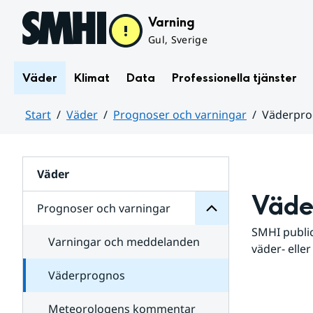
Hoppa till sidans innehåll
Varning
Gul, Sverige
Väder
Klimat
Data
Professionella tjänster
Start
Väder
Prognoser och varningar
Väderpr
varningar
och
Huvudinnehåll
Prognoser
för
Undersidor
Väder
Väde
Prognoser och varningar
SMHI public
Varningar och meddelanden
väder- eller
Väderprognos
Meteorologens kommentar