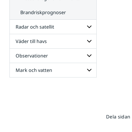
Brandriskprognoser
Radar och satellit
Väder till havs
Undersidor
för
Radar
Observationer
Undersidor
och
för
satellit
Väder
Mark och vatten
Undersidor
till
för
havs
Observationer
Undersidor
för
Mark
och
vatten
Dela sidan