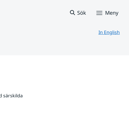
Sök
Meny
In English
 särskilda 