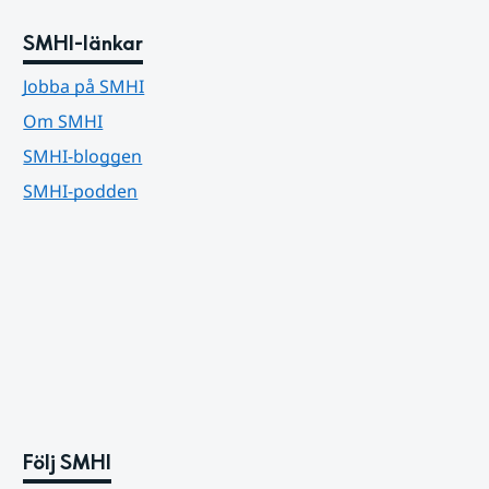
SMHI-länkar
Jobba på SMHI
Om SMHI
SMHI-bloggen
SMHI-podden
Följ SMHI