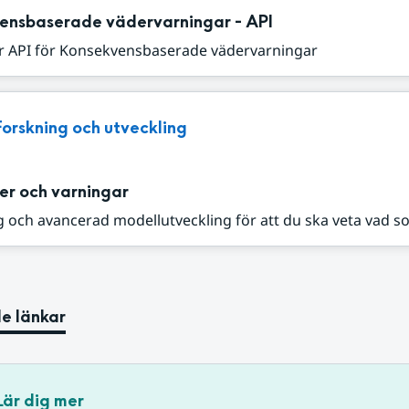
ensbaserade vädervarningar - API
r API för Konsekvensbaserade vädervarningar
Forskning och utveckling
er och varningar
 och avancerad modellutveckling för att du ska veta vad s
e länkar
Lär dig mer