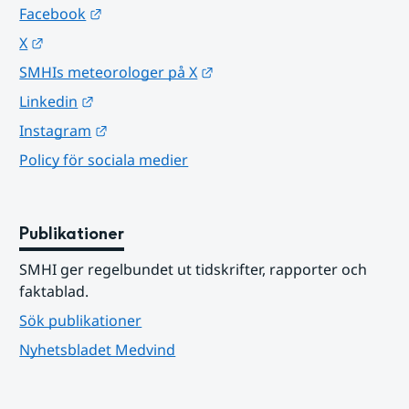
Länk till annan webbplats.
Facebook
Länk till annan webbplats.
X
Länk till annan webbplats.
SMHIs meteorologer på X
Länk till annan webbplats.
Linkedin
Länk till annan webbplats.
Instagram
Policy för sociala medier
Publikationer
SMHI ger regelbundet ut tidskrifter, rapporter och 
faktablad.
Sök publikationer
Nyhetsbladet Medvind