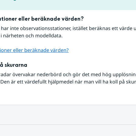
tioner eller beräknade värden?
r har inte observationsstationer, istället beräknas ett värde u
 i närheten och modelldata.
ioner eller beräknade värden?
på skurarna
radar övervakar nederbörd och gör det med hög upplösning 
Den är ett värdefullt hjälpmedel när man vill ha koll på sku