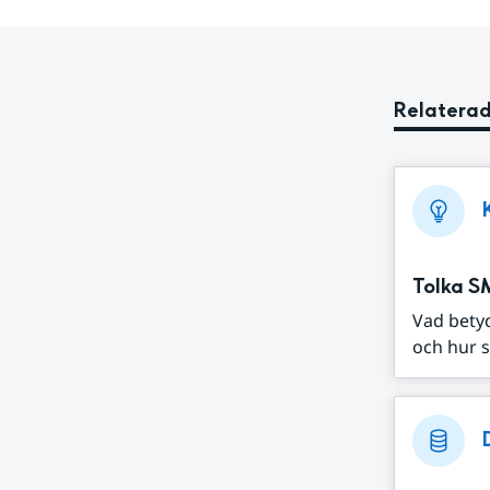
Relaterad
Tolka S
Vad bety
och hur s