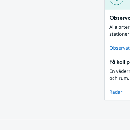
Observa
Alla orte
stationer
Observat
Få koll 
En väder
och rum. 
Radar