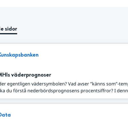
e sidor
Kunskapsbanken
MHIs väderprognoser
der egentligen vädersymbolen? Vad avser ”känns som”-tem
ka du förstå nederbördsprognosens procentsiffror? I denna
Data