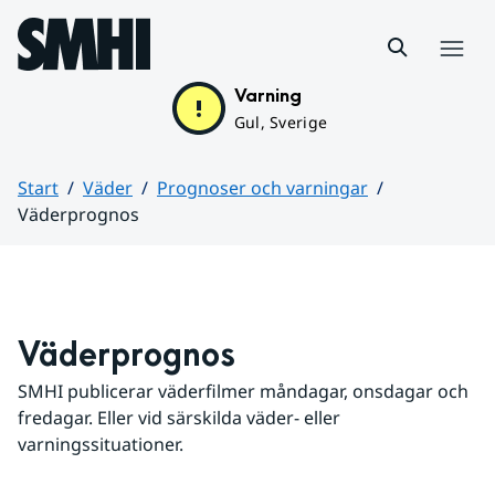
Hoppa till sidans innehåll
Meny
Varning
Gul, Sverige
Start
Väder
Prognoser och varningar
Väderprognos
Huvudinnehåll
Väderprognos
SMHI publicerar väderfilmer måndagar, onsdagar och 
fredagar. Eller vid särskilda väder- eller 
varningssituationer.