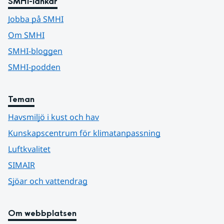
SMHI-länkar
Jobba på SMHI
Om SMHI
SMHI-bloggen
SMHI-podden
Teman
Havsmiljö i kust och hav
Kunskapscentrum för klimatanpassning
Luftkvalitet
SIMAIR
Sjöar och vattendrag
Om webbplatsen