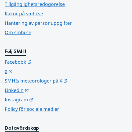
Tillgänglighetsredogörelse
Kakor på smhi.se
Hantering av personuppgifter
Om smhi.se
Följ SMHI
Länk till annan webbplats.
Facebook
Länk till annan webbplats.
X
Länk till annan webbplats.
SMHIs meteorologer på X
Länk till annan webbplats.
Linkedin
Länk till annan webbplats.
Instagram
Policy för sociala medier
Datavärdskap