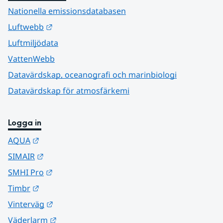
Nationella emissionsdatabasen
Länk till annan webbplats.
Luftwebb
Luftmiljödata
VattenWebb
Datavärdskap, oceanografi och marinbiologi
Datavärdskap för atmosfärkemi
Logga in
Länk till annan webbplats.
AQUA
Länk till annan webbplats.
SIMAIR
Länk till annan webbplats.
SMHI Pro
Länk till annan webbplats.
Timbr
Länk till annan webbplats.
Vinterväg
Länk till annan webbplats.
Väderlarm