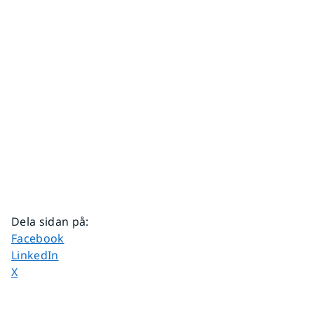
Dela sidan på
:
Dela sidan på
Facebook
Dela sidan på
LinkedIn
Dela sidan på
X