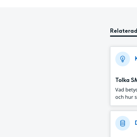
Relaterad
Tolka S
Vad bety
och hur s