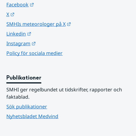
Länk till annan webbplats.
Facebook
Länk till annan webbplats.
X
Länk till annan webbplats.
SMHIs meteorologer på X
Länk till annan webbplats.
Linkedin
Länk till annan webbplats.
Instagram
Policy för sociala medier
Publikationer
SMHI ger regelbundet ut tidskrifter, rapporter och 
faktablad.
Sök publikationer
Nyhetsbladet Medvind