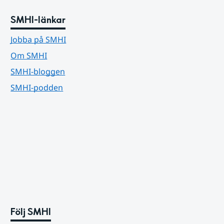
SMHI-länkar
Jobba på SMHI
Om SMHI
SMHI-bloggen
SMHI-podden
Följ SMHI