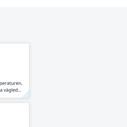
peraturen,
 vägled...