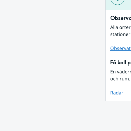
Observa
Alla orte
stationer
Observat
Få koll 
En väder
och rum. 
Radar