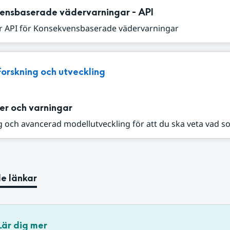
ensbaserade vädervarningar - API
r API för Konsekvensbaserade vädervarningar
Forskning och utveckling
er och varningar
 och avancerad modellutveckling för att du ska veta vad s
e länkar
Lär dig mer