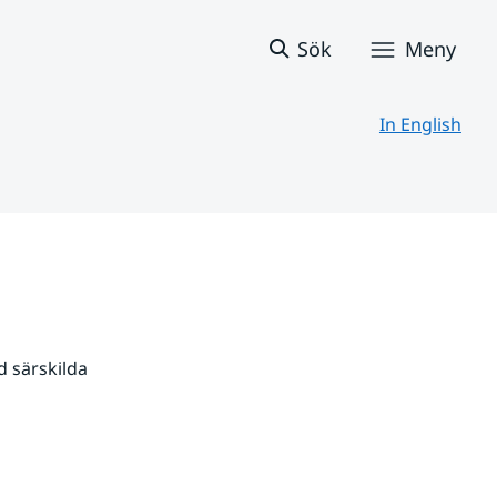
Sök
Meny
In English
 särskilda 