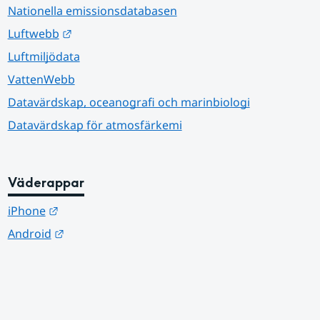
Nationella emissionsdatabasen
Länk till annan webbplats.
Luftwebb
Luftmiljödata
VattenWebb
Datavärdskap, oceanografi och marinbiologi
Datavärdskap för atmosfärkemi
Väderappar
Länk till annan webbplats.
iPhone
Länk till annan webbplats.
Android