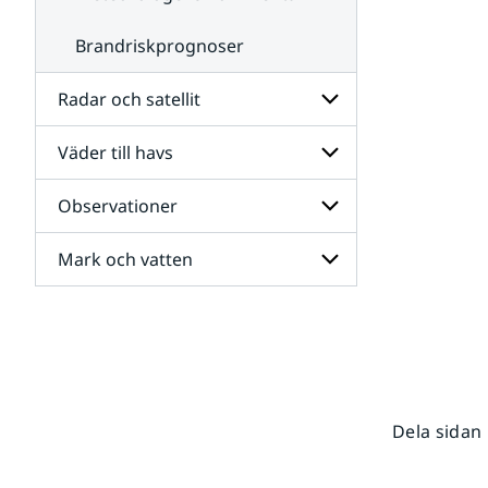
Brandriskprognoser
Radar och satellit
Väder till havs
Undersidor
för
Radar
Observationer
Undersidor
och
för
satellit
Väder
Mark och vatten
Undersidor
till
för
havs
Observationer
Undersidor
för
Mark
och
vatten
Dela sidan