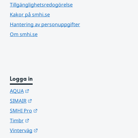
Tillgänglighetsredogörelse
Kakor på smhi.se
Hantering av personuppgifter
Om smhi.se
Logga in
Länk till annan webbplats.
AQUA
Länk till annan webbplats.
SIMAIR
Länk till annan webbplats.
SMHI Pro
Länk till annan webbplats.
Timbr
Länk till annan webbplats.
Vinterväg