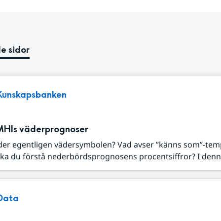
e sidor
Kunskapsbanken
MHIs väderprognoser
der egentligen vädersymbolen? Vad avser ”känns som”-tem
ka du förstå nederbördsprognosens procentsiffror? I denna
Data