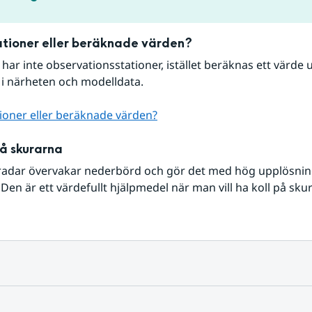
tioner eller beräknade värden?
r har inte observationsstationer, istället beräknas ett värde u
 i närheten och modelldata.
ioner eller beräknade värden?
på skurarna
radar övervakar nederbörd och gör det med hög upplösning 
Den är ett värdefullt hjälpmedel när man vill ha koll på sku