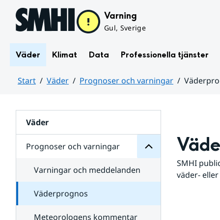
Hoppa till sidans innehåll
Varning
Gul, Sverige
Väder
Klimat
Data
Professionella tjänster
Start
Väder
Prognoser och varningar
Väderpr
varningar
och
Huvudinnehåll
Prognoser
för
Undersidor
Väder
Väde
Prognoser och varningar
SMHI public
Varningar och meddelanden
väder- eller
Väderprognos
Meteorologens kommentar