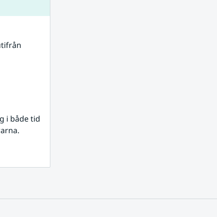
tifrån 
i både tid 
rarna.