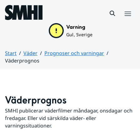
Hoppa till sidans innehåll
Meny
Varning
Gul, Sverige
Start
Väder
Prognoser och varningar
Väderprognos
Huvudinnehåll
Väderprognos
SMHI publicerar väderfilmer måndagar, onsdagar och 
fredagar. Eller vid särskilda väder- eller 
varningssituationer.