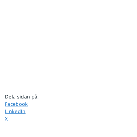
Dela sidan på
:
Dela sidan på
Facebook
Dela sidan på
LinkedIn
Dela sidan på
X