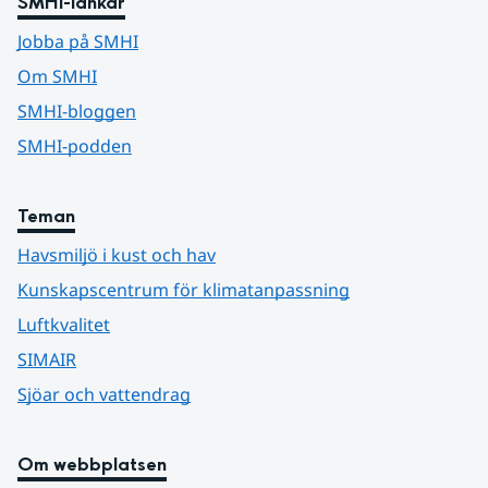
SMHI-länkar
Jobba på SMHI
Om SMHI
SMHI-bloggen
SMHI-podden
Teman
Havsmiljö i kust och hav
Kunskapscentrum för klimatanpassning
Luftkvalitet
SIMAIR
Sjöar och vattendrag
Om webbplatsen