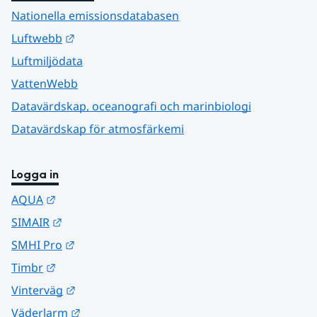
Nationella emissionsdatabasen
Länk till annan webbplats.
Luftwebb
Luftmiljödata
VattenWebb
Datavärdskap, oceanografi och marinbiologi
Datavärdskap för atmosfärkemi
Logga in
Länk till annan webbplats.
AQUA
Länk till annan webbplats.
SIMAIR
Länk till annan webbplats.
SMHI Pro
Länk till annan webbplats.
Timbr
Länk till annan webbplats.
Vinterväg
Länk till annan webbplats.
Väderlarm