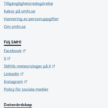
Tillgänglighetsredogörelse
Kakor på smhi.se
Hantering av personuppgifter
Om smhi.se
Följ SMHI
Länk till annan webbplats.
Facebook
Länk till annan webbplats.
X
Länk till annan webbplats.
SMHIs meteorologer på X
Länk till annan webbplats.
Linkedin
Länk till annan webbplats.
Instagram
Policy för sociala medier
Datavärdskap