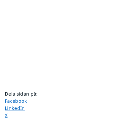
Dela sidan på
:
Dela sidan på
Facebook
Dela sidan på
LinkedIn
Dela sidan på
X