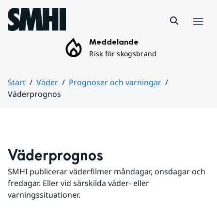
Hoppa till sidans innehåll
Meny
Meddelande
Risk för skogsbrand
Start
Väder
Prognoser och varningar
Väderprognos
Huvudinnehåll
Väderprognos
SMHI publicerar väderfilmer måndagar, onsdagar och 
fredagar. Eller vid särskilda väder- eller 
varningssituationer.