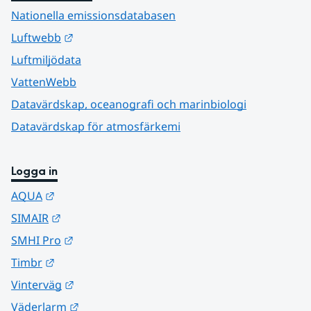
Nationella emissionsdatabasen
Länk till annan webbplats.
Luftwebb
Luftmiljödata
VattenWebb
Datavärdskap, oceanografi och marinbiologi
Datavärdskap för atmosfärkemi
Logga in
Länk till annan webbplats.
AQUA
Länk till annan webbplats.
SIMAIR
Länk till annan webbplats.
SMHI Pro
Länk till annan webbplats.
Timbr
Länk till annan webbplats.
Vinterväg
Länk till annan webbplats.
Väderlarm