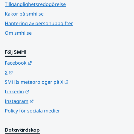
Tillgänglighetsredogörelse
Kakor på smhi.se
Hantering av personuppgifter
Om smhi.se
Följ SMHI
Länk till annan webbplats.
Facebook
Länk till annan webbplats.
X
Länk till annan webbplats.
SMHIs meteorologer på X
Länk till annan webbplats.
Linkedin
Länk till annan webbplats.
Instagram
Policy för sociala medier
Datavärdskap