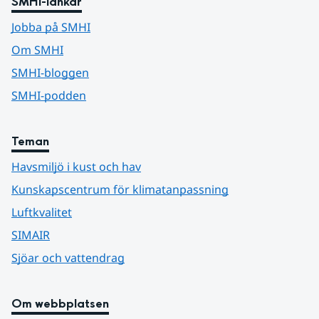
SMHI-länkar
Jobba på SMHI
Om SMHI
SMHI-bloggen
SMHI-podden
Teman
Havsmiljö i kust och hav
Kunskapscentrum för klimatanpassning
Luftkvalitet
SIMAIR
Sjöar och vattendrag
Om webbplatsen