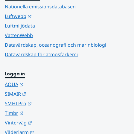
Nationella emissionsdatabasen
Länk till annan webbplats.
Luftwebb
Luftmiljödata
VattenWebb
Datavärdskap, oceanografi och marinbiologi
Datavärdskap för atmosfärkemi
Logga in
Länk till annan webbplats.
AQUA
Länk till annan webbplats.
SIMAIR
Länk till annan webbplats.
SMHI Pro
Länk till annan webbplats.
Timbr
Länk till annan webbplats.
Vinterväg
Länk till annan webbplats.
Väderlarm