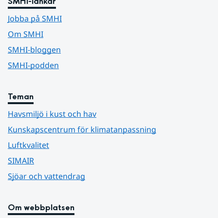
SMHI-länkar
Jobba på SMHI
Om SMHI
SMHI-bloggen
SMHI-podden
Teman
Havsmiljö i kust och hav
Kunskapscentrum för klimatanpassning
Luftkvalitet
SIMAIR
Sjöar och vattendrag
Om webbplatsen