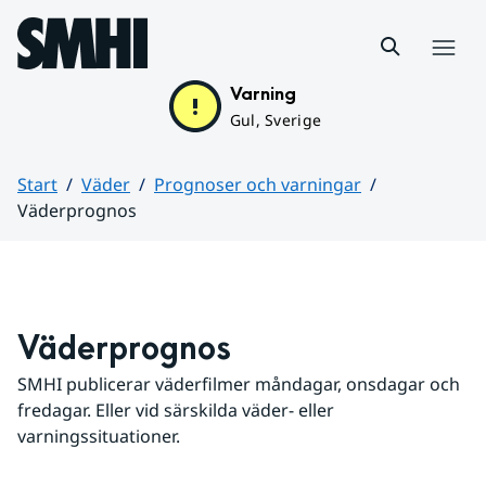
Hoppa till sidans innehåll
Meny
Varning
Gul, Sverige
Start
Väder
Prognoser och varningar
Väderprognos
Huvudinnehåll
Väderprognos
SMHI publicerar väderfilmer måndagar, onsdagar och 
fredagar. Eller vid särskilda väder- eller 
varningssituationer.