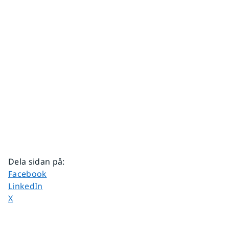
Dela sidan på
:
Dela sidan på
Facebook
Dela sidan på
LinkedIn
Dela sidan på
X