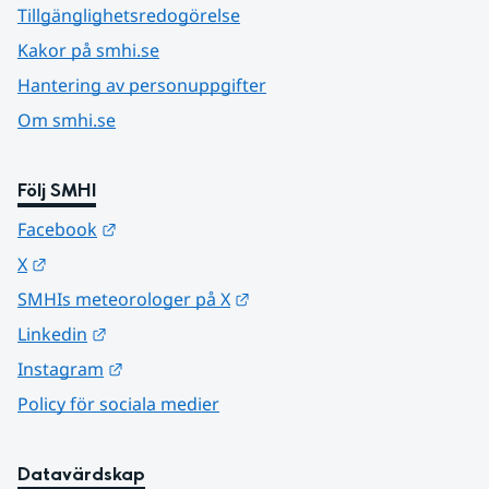
Tillgänglighetsredogörelse
Kakor på smhi.se
Hantering av personuppgifter
Om smhi.se
Följ SMHI
Länk till annan webbplats.
Facebook
Länk till annan webbplats.
X
Länk till annan webbplats.
SMHIs meteorologer på X
Länk till annan webbplats.
Linkedin
Länk till annan webbplats.
Instagram
Policy för sociala medier
Datavärdskap