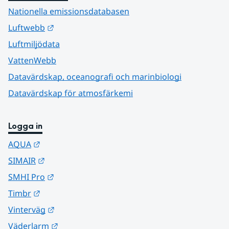
Nationella emissionsdatabasen
Länk till annan webbplats.
Luftwebb
Luftmiljödata
VattenWebb
Datavärdskap, oceanografi och marinbiologi
Datavärdskap för atmosfärkemi
Logga in
Länk till annan webbplats.
AQUA
Länk till annan webbplats.
SIMAIR
Länk till annan webbplats.
SMHI Pro
Länk till annan webbplats.
Timbr
Länk till annan webbplats.
Vinterväg
Länk till annan webbplats.
Väderlarm