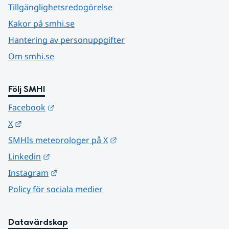
Tillgänglighetsredogörelse
Kakor på smhi.se
Hantering av personuppgifter
Om smhi.se
Följ SMHI
Länk till annan webbplats.
Facebook
Länk till annan webbplats.
X
Länk till annan webbplats.
SMHIs meteorologer på X
Länk till annan webbplats.
Linkedin
Länk till annan webbplats.
Instagram
Policy för sociala medier
Datavärdskap