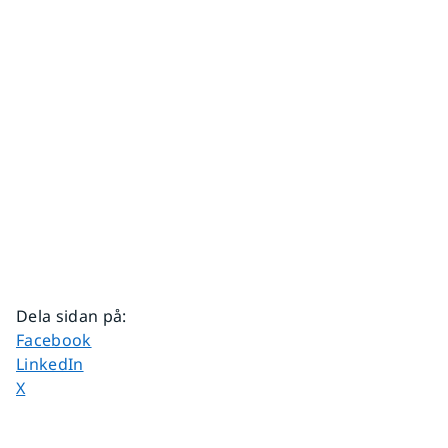
Dela sidan på
:
Dela sidan på
Facebook
Dela sidan på
LinkedIn
Dela sidan på
X