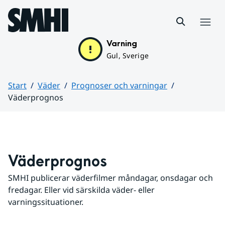
Hoppa till sidans innehåll
Meny
Varning
Gul, Sverige
Start
Väder
Prognoser och varningar
Väderprognos
Huvudinnehåll
Väderprognos
SMHI publicerar väderfilmer måndagar, onsdagar och 
fredagar. Eller vid särskilda väder- eller 
varningssituationer.