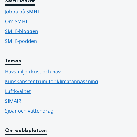
SMHI-länkar
Jobba på SMHI
Om SMHI
SMHI-bloggen
SMHI-podden
Teman
Havsmiljö i kust och hav
Kunskapscentrum för klimatanpassning
Luftkvalitet
SIMAIR
Sjöar och vattendrag
Om webbplatsen