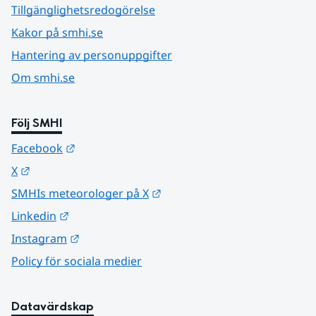
Tillgänglighetsredogörelse
Kakor på smhi.se
Hantering av personuppgifter
Om smhi.se
Följ SMHI
Länk till annan webbplats.
Facebook
Länk till annan webbplats.
X
Länk till annan webbplats.
SMHIs meteorologer på X
Länk till annan webbplats.
Linkedin
Länk till annan webbplats.
Instagram
Policy för sociala medier
Datavärdskap