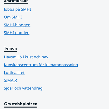
SMHI-länkar
Jobba på SMHI
Om SMHI
SMHI-bloggen
SMHI-podden
Teman
Havsmiljö i kust och hav
Kunskapscentrum för klimatanpassning
Luftkvalitet
SIMAIR
Sjöar och vattendrag
Om webbplatsen