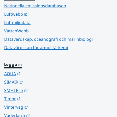
Nationella emissionsdatabasen
Länk till annan webbplats.
Luftwebb
Luftmiljödata
VattenWebb
Datavärdskap, oceanografi och marinbiologi
Datavärdskap för atmosfärkemi
Logga in
Länk till annan webbplats.
AQUA
Länk till annan webbplats.
SIMAIR
Länk till annan webbplats.
SMHI Pro
Länk till annan webbplats.
Timbr
Länk till annan webbplats.
Vinterväg
Länk till annan webbplats.
Väderlarm