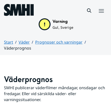
Hoppa till sidans innehåll
Meny
Varning
Gul, Sverige
Start
Väder
Prognoser och varningar
Väderprognos
Huvudinnehåll
Väderprognos
SMHI publicerar väderfilmer måndagar, onsdagar och 
fredagar. Eller vid särskilda väder- eller 
varningssituationer.