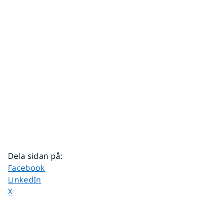
Dela sidan på
:
Dela sidan på
Facebook
Dela sidan på
LinkedIn
Dela sidan på
X