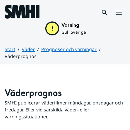
Hoppa till sidans innehåll
Meny
Varning
Gul, Sverige
Start
Väder
Prognoser och varningar
Väderprognos
Huvudinnehåll
Väderprognos
SMHI publicerar väderfilmer måndagar, onsdagar och 
fredagar. Eller vid särskilda väder- eller 
varningssituationer.