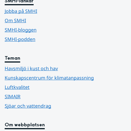
SMHI-länkar
Jobba på SMHI
Om SMHI
SMHI-bloggen
SMHI-podden
Teman
Havsmiljö i kust och hav
Kunskapscentrum för klimatanpassning
Luftkvalitet
SIMAIR
Sjöar och vattendrag
Om webbplatsen