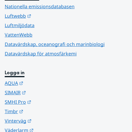
Nationella emissionsdatabasen
Länk till annan webbplats.
Luftwebb
Luftmiljödata
VattenWebb
Datavärdskap, oceanografi och marinbiologi
Datavärdskap för atmosfärkemi
Logga in
Länk till annan webbplats.
AQUA
Länk till annan webbplats.
SIMAIR
Länk till annan webbplats.
SMHI Pro
Länk till annan webbplats.
Timbr
Länk till annan webbplats.
Vinterväg
Länk till annan webbplats.
Väderlarm