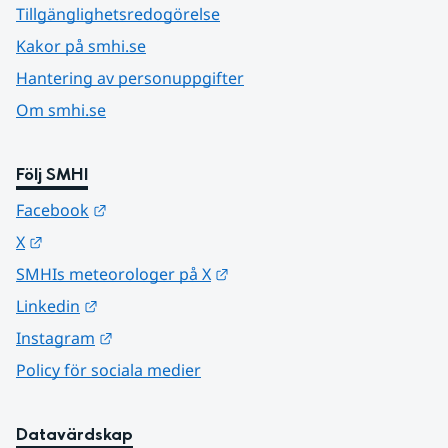
Tillgänglighetsredogörelse
Kakor på smhi.se
Hantering av personuppgifter
Om smhi.se
Följ SMHI
Länk till annan webbplats.
Facebook
Länk till annan webbplats.
X
Länk till annan webbplats.
SMHIs meteorologer på X
Länk till annan webbplats.
Linkedin
Länk till annan webbplats.
Instagram
Policy för sociala medier
Datavärdskap