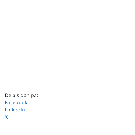
Dela sidan på
:
Dela sidan på
Facebook
Dela sidan på
LinkedIn
Dela sidan på
X