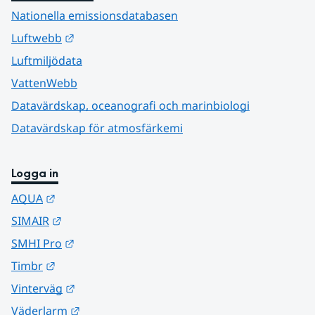
Nationella emissionsdatabasen
Länk till annan webbplats.
Luftwebb
Luftmiljödata
VattenWebb
Datavärdskap, oceanografi och marinbiologi
Datavärdskap för atmosfärkemi
Logga in
Länk till annan webbplats.
AQUA
Länk till annan webbplats.
SIMAIR
Länk till annan webbplats.
SMHI Pro
Länk till annan webbplats.
Timbr
Länk till annan webbplats.
Vinterväg
Länk till annan webbplats.
Väderlarm