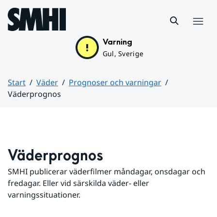
Hoppa till sidans innehåll
Meny
Varning
Gul, Sverige
Start
Väder
Prognoser och varningar
Väderprognos
Huvudinnehåll
Väderprognos
SMHI publicerar väderfilmer måndagar, onsdagar och 
fredagar. Eller vid särskilda väder- eller 
varningssituationer.