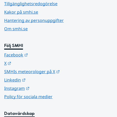
Tillgänglighetsredogörelse
Kakor på smhi.se
Hantering av personuppgifter
Om smhi.se
Följ SMHI
Länk till annan webbplats.
Facebook
Länk till annan webbplats.
X
Länk till annan webbplats.
SMHIs meteorologer på X
Länk till annan webbplats.
Linkedin
Länk till annan webbplats.
Instagram
Policy för sociala medier
Datavärdskap