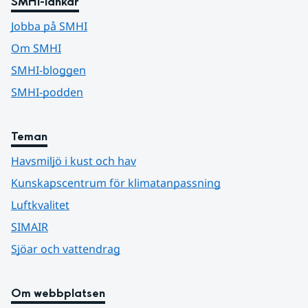
SMHI-länkar
Jobba på SMHI
Om SMHI
SMHI-bloggen
SMHI-podden
Teman
Havsmiljö i kust och hav
Kunskapscentrum för klimatanpassning
Luftkvalitet
SIMAIR
Sjöar och vattendrag
Om webbplatsen