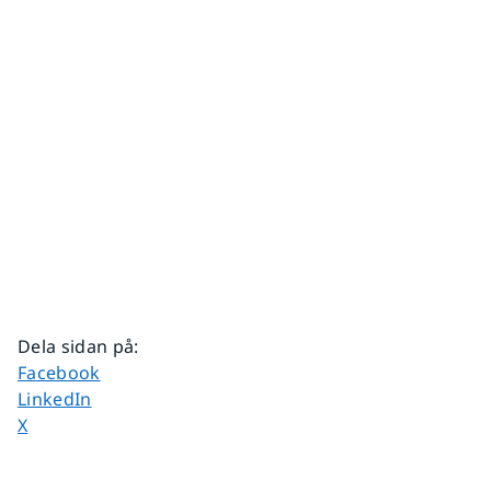
Dela sidan på
:
Dela sidan på
Facebook
Dela sidan på
LinkedIn
Dela sidan på
X