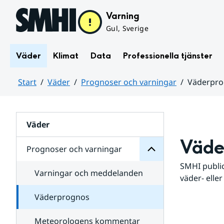
Hoppa till sidans innehåll
Varning
Gul, Sverige
Väder
Klimat
Data
Professionella tjänster
Start
Väder
Prognoser och varningar
Väderpr
varningar
och
Huvudinnehåll
Prognoser
för
Undersidor
Väder
Väde
Prognoser och varningar
SMHI public
Varningar och meddelanden
väder- eller
Väderprognos
Meteorologens kommentar