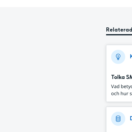
Relaterad
Tolka S
Vad bety
och hur s