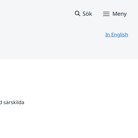
Sök
Meny
In English
 särskilda 