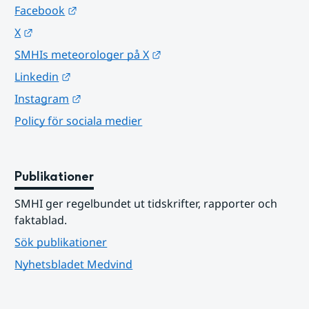
Länk till annan webbplats.
Facebook
Länk till annan webbplats.
X
Länk till annan webbplats.
SMHIs meteorologer på X
Länk till annan webbplats.
Linkedin
Länk till annan webbplats.
Instagram
Policy för sociala medier
Publikationer
SMHI ger regelbundet ut tidskrifter, rapporter och 
faktablad.
Sök publikationer
Nyhetsbladet Medvind