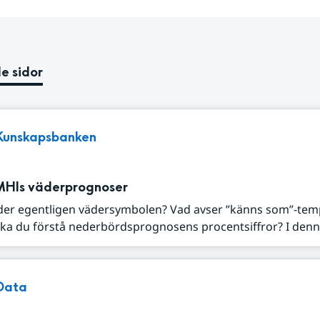
e sidor
Kunskapsbanken
MHIs väderprognoser
der egentligen vädersymbolen? Vad avser ”känns som”-tem
ka du förstå nederbördsprognosens procentsiffror? I denna
Data