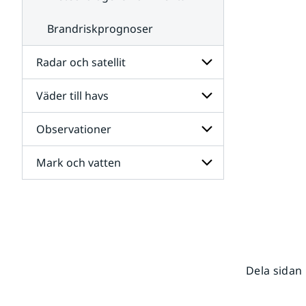
Brandriskprognoser
Radar och satellit
Väder till havs
Undersidor
för
Radar
Observationer
Undersidor
och
för
satellit
Väder
Mark och vatten
Undersidor
till
för
havs
Observationer
Undersidor
för
Mark
och
vatten
Dela sidan