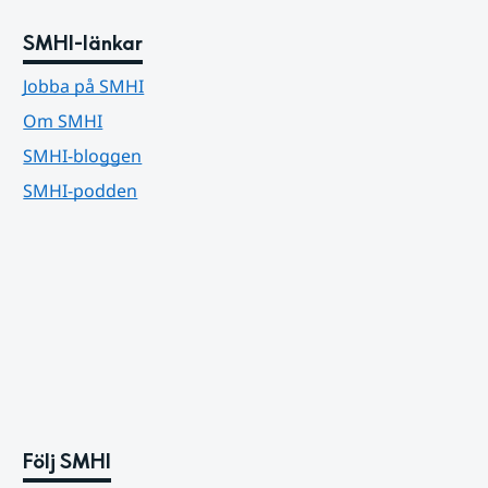
SMHI-länkar
Jobba på SMHI
Om SMHI
SMHI-bloggen
SMHI-podden
Följ SMHI