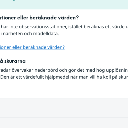
tioner eller beräknade värden?
r har inte observationsstationer, istället beräknas ett värde u
 i närheten och modelldata.
ioner eller beräknade värden?
på skurarna
radar övervakar nederbörd och gör det med hög upplösning 
Den är ett värdefullt hjälpmedel när man vill ha koll på sku