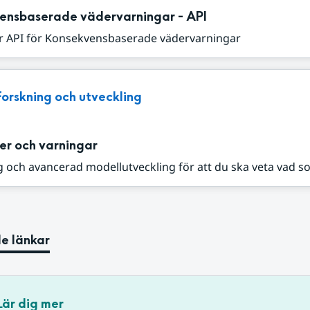
ensbaserade vädervarningar - API
r API för Konsekvensbaserade vädervarningar
Forskning och utveckling
er och varningar
 och avancerad modellutveckling för att du ska veta vad s
e länkar
Lär dig mer