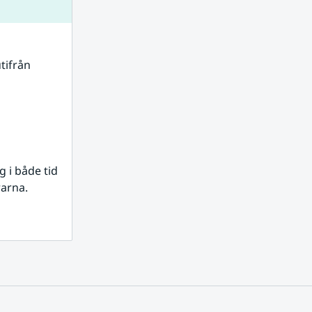
tifrån 
i både tid 
rarna.