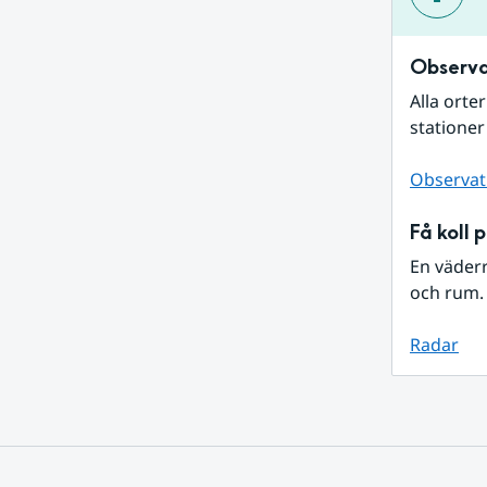
Observa
Alla orte
stationer
Observat
Få koll 
En väder
och rum. 
Radar