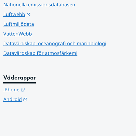
Nationella emissionsdatabasen
Länk till annan webbplats.
Luftwebb
Luftmiljödata
VattenWebb
Datavärdskap, oceanografi och marinbiologi
Datavärdskap för atmosfärkemi
Väderappar
Länk till annan webbplats.
iPhone
Länk till annan webbplats.
Android