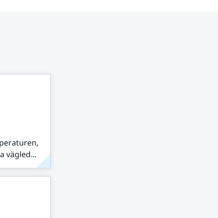
peraturen,
 vägled...