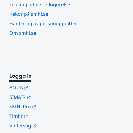
Tillgänglighetsredogörelse
Kakor på smhi.se
Hantering av personuppgifter
Om smhi.se
Logga in
Länk till annan webbplats.
AQUA
Länk till annan webbplats.
SIMAIR
Länk till annan webbplats.
SMHI Pro
Länk till annan webbplats.
Timbr
Länk till annan webbplats.
Vinterväg