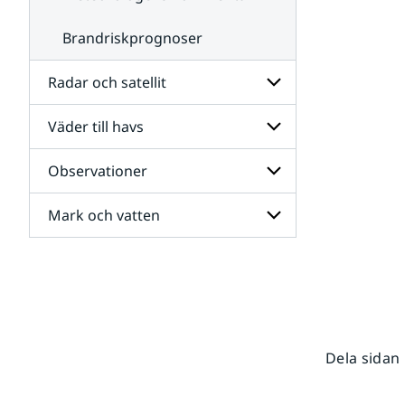
Brandriskprognoser
Radar och satellit
Väder till havs
Undersidor
för
Radar
Observationer
Undersidor
och
för
satellit
Väder
Mark och vatten
Undersidor
till
för
havs
Observationer
Undersidor
för
Mark
och
vatten
Dela sidan