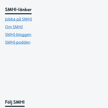
SMHI-länkar
Jobba på SMHI
Om SMHI
SMHI-bloggen
SMHI-podden
Följ SMHI