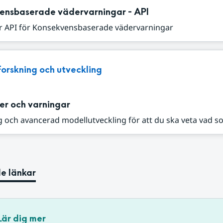
ensbaserade vädervarningar - API
r API för Konsekvensbaserade vädervarningar
Forskning och utveckling
er och varningar
 och avancerad modellutveckling för att du ska veta vad s
e länkar
Lär dig mer