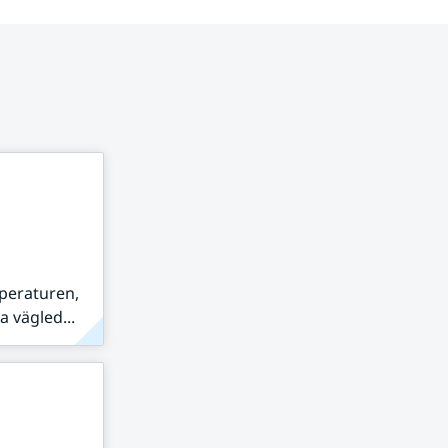
peraturen,
 vägled...