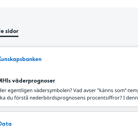
e sidor
Kunskapsbanken
MHIs väderprognoser
der egentligen vädersymbolen? Vad avser ”känns som”-tem
ka du förstå nederbördsprognosens procentsiffror? I denna
Data