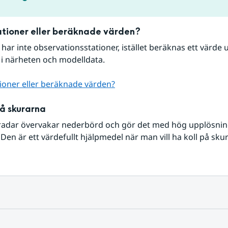
tioner eller beräknade värden?
r har inte observationsstationer, istället beräknas ett värde u
 i närheten och modelldata.
ioner eller beräknade värden?
på skurarna
radar övervakar nederbörd och gör det med hög upplösning 
Den är ett värdefullt hjälpmedel när man vill ha koll på sku