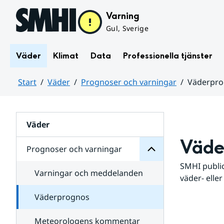
Hoppa till sidans innehåll
Varning
Gul, Sverige
Väder
Klimat
Data
Professionella tjänster
Start
Väder
Prognoser och varningar
Väderpr
varningar
och
Huvudinnehåll
Prognoser
för
Undersidor
Väder
Väde
Prognoser och varningar
SMHI public
Varningar och meddelanden
väder- eller
Väderprognos
Meteorologens kommentar