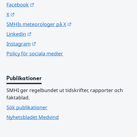
Länk till annan webbplats.
Facebook
Länk till annan webbplats.
X
Länk till annan webbplats.
SMHIs meteorologer på X
Länk till annan webbplats.
Linkedin
Länk till annan webbplats.
Instagram
Policy för sociala medier
Publikationer
SMHI ger regelbundet ut tidskrifter, rapporter och 
faktablad.
Sök publikationer
Nyhetsbladet Medvind