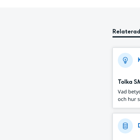
Relaterad
Tolka S
Vad bety
och hur s