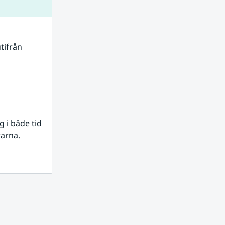
tifrån 
i både tid 
rarna.