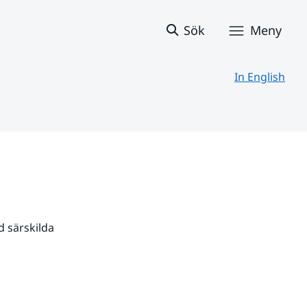
Sök
Meny
In English
 särskilda 