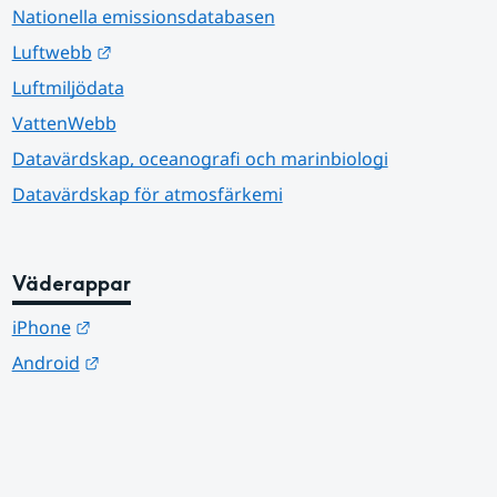
Nationella emissionsdatabasen
Länk till annan webbplats.
Luftwebb
Luftmiljödata
VattenWebb
Datavärdskap, oceanografi och marinbiologi
Datavärdskap för atmosfärkemi
Väderappar
Länk till annan webbplats.
iPhone
Länk till annan webbplats.
Android