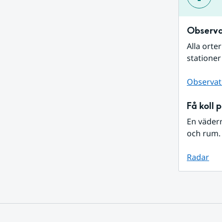
Observa
Alla orte
stationer
Observat
Få koll 
En väder
och rum. 
Radar