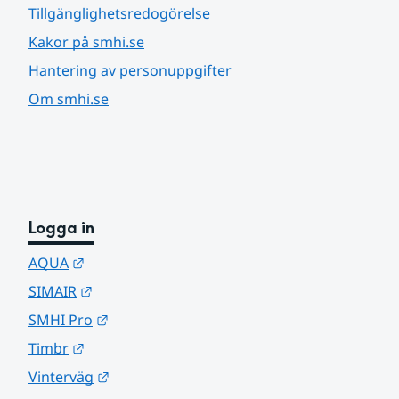
Tillgänglighetsredogörelse
Kakor på smhi.se
Hantering av personuppgifter
Om smhi.se
Logga in
Länk till annan webbplats.
AQUA
Länk till annan webbplats.
SIMAIR
Länk till annan webbplats.
SMHI Pro
Länk till annan webbplats.
Timbr
Länk till annan webbplats.
Vinterväg