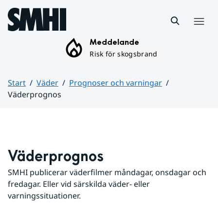
Hoppa till sidans innehåll
Meny
Meddelande
Risk för skogsbrand
Start
Väder
Prognoser och varningar
Väderprognos
Huvudinnehåll
Väderprognos
SMHI publicerar väderfilmer måndagar, onsdagar och 
fredagar. Eller vid särskilda väder- eller 
varningssituationer.