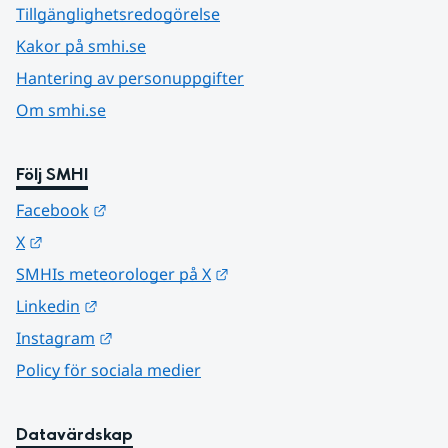
Tillgänglighetsredogörelse
Kakor på smhi.se
Hantering av personuppgifter
Om smhi.se
Följ SMHI
Länk till annan webbplats.
Facebook
Länk till annan webbplats.
X
Länk till annan webbplats.
SMHIs meteorologer på X
Länk till annan webbplats.
Linkedin
Länk till annan webbplats.
Instagram
Policy för sociala medier
Datavärdskap