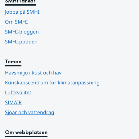
SMHI-länkar
Jobba på SMHI
Om SMHI
SMHI-bloggen
SMHI-podden
Teman
Havsmiljö i kust och hav
Kunskapscentrum för klimatanpassning
Luftkvalitet
SIMAIR
Sjöar och vattendrag
Om webbplatsen