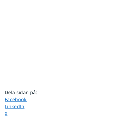
Dela sidan på
:
Dela sidan på
Facebook
Dela sidan på
LinkedIn
Dela sidan på
X