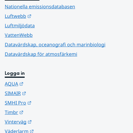
Nationella emissionsdatabasen
Länk till annan webbplats.
Luftwebb
Luftmiljödata
VattenWebb
Datavärdskap, oceanografi och marinbiologi
Datavärdskap för atmosfärkemi
Logga in
Länk till annan webbplats.
AQUA
Länk till annan webbplats.
SIMAIR
Länk till annan webbplats.
SMHI Pro
Länk till annan webbplats.
Timbr
Länk till annan webbplats.
Vinterväg
Länk till annan webbplats.
Väderlarm