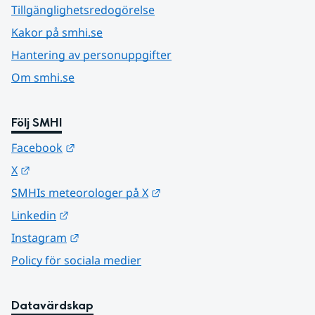
Tillgänglighetsredogörelse
Kakor på smhi.se
Hantering av personuppgifter
Om smhi.se
Följ SMHI
Länk till annan webbplats.
Facebook
Länk till annan webbplats.
X
Länk till annan webbplats.
SMHIs meteorologer på X
Länk till annan webbplats.
Linkedin
Länk till annan webbplats.
Instagram
Policy för sociala medier
Datavärdskap