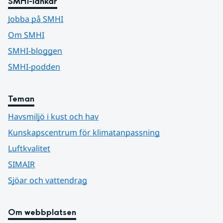
SMHI-länkar
Jobba på SMHI
Om SMHI
SMHI-bloggen
SMHI-podden
Teman
Havsmiljö i kust och hav
Kunskapscentrum för klimatanpassning
Luftkvalitet
SIMAIR
Sjöar och vattendrag
Om webbplatsen