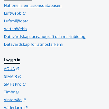
Nationella emissionsdatabasen
Länk till annan webbplats.
Luftwebb
Luftmiljödata
VattenWebb
Datavärdskap, oceanografi och marinbiologi
Datavärdskap för atmosfärkemi
Logga in
Länk till annan webbplats.
AQUA
Länk till annan webbplats.
SIMAIR
Länk till annan webbplats.
SMHI Pro
Länk till annan webbplats.
Timbr
Länk till annan webbplats.
Vinterväg
Länk till annan webbplats.
Väderlarm