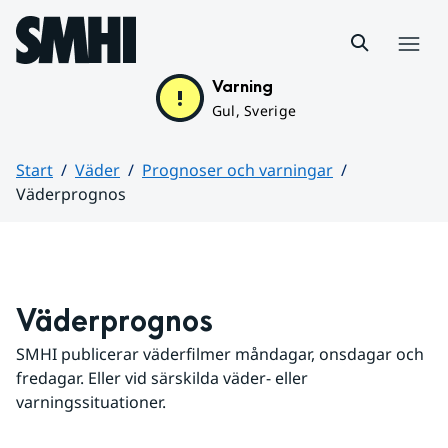
Hoppa till sidans innehåll
Meny
Varning
Gul, Sverige
Start
Väder
Prognoser och varningar
Väderprognos
Huvudinnehåll
Väderprognos
SMHI publicerar väderfilmer måndagar, onsdagar och 
fredagar. Eller vid särskilda väder- eller 
varningssituationer.