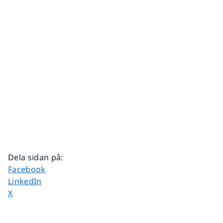
Dela sidan på
:
Dela sidan på
Facebook
Dela sidan på
LinkedIn
Dela sidan på
X