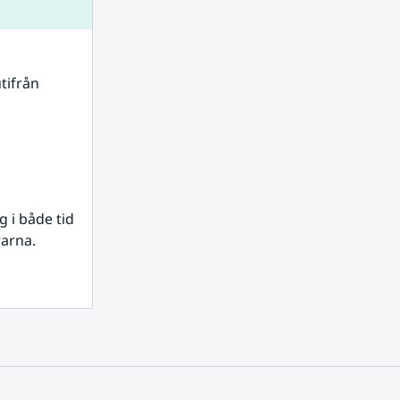
tifrån 
i både tid 
rarna.