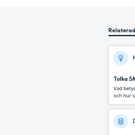
Relaterad
Tolka S
Vad bety
och hur s