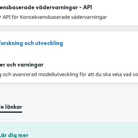
ensbaserade vädervarningar - API
r API för Konsekvensbaserade vädervarningar
Forskning och utveckling
er och varningar
 och avancerad modellutveckling för att du ska veta vad s
e länkar
Lär dig mer