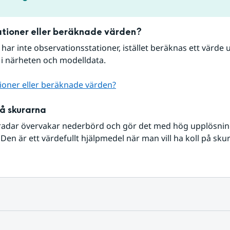
tioner eller beräknade värden?
r har inte observationsstationer, istället beräknas ett värde u
 i närheten och modelldata.
ioner eller beräknade värden?
på skurarna
radar övervakar nederbörd och gör det med hög upplösning 
Den är ett värdefullt hjälpmedel när man vill ha koll på sku