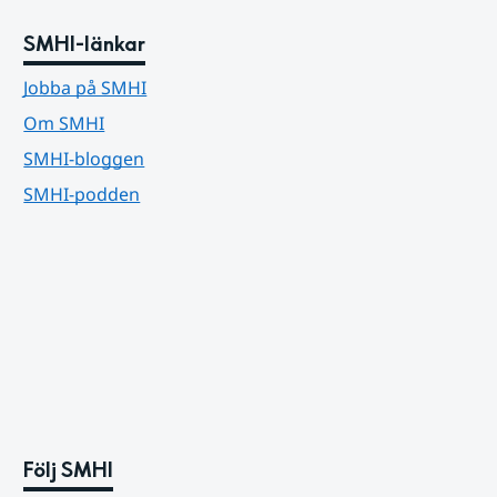
SMHI-länkar
Jobba på SMHI
Om SMHI
SMHI-bloggen
SMHI-podden
Följ SMHI