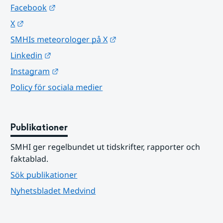
Länk till annan webbplats.
Facebook
Länk till annan webbplats.
X
Länk till annan webbplats.
SMHIs meteorologer på X
Länk till annan webbplats.
Linkedin
Länk till annan webbplats.
Instagram
Policy för sociala medier
Publikationer
SMHI ger regelbundet ut tidskrifter, rapporter och 
faktablad.
Sök publikationer
Nyhetsbladet Medvind