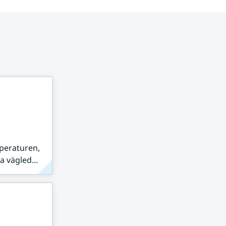
peraturen,
 vägled...