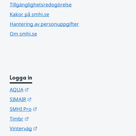
Tillgänglighetsredogörelse
Kakor på smhi.se
Hantering av personuppgifter
Om smhi.se
Logga in
Länk till annan webbplats.
AQUA
Länk till annan webbplats.
SIMAIR
Länk till annan webbplats.
SMHI Pro
Länk till annan webbplats.
Timbr
Länk till annan webbplats.
Vinterväg