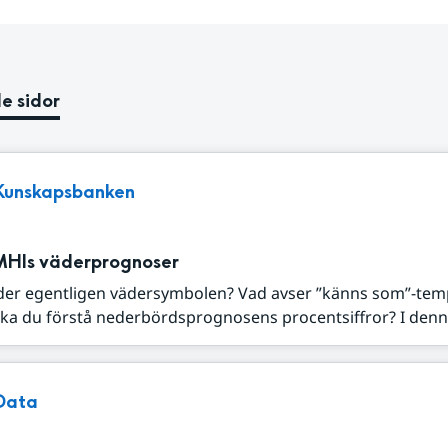
e sidor
Kunskapsbanken
MHIs väderprognoser
der egentligen vädersymbolen? Vad avser ”känns som”-tem
ka du förstå nederbördsprognosens procentsiffror? I denna
Data