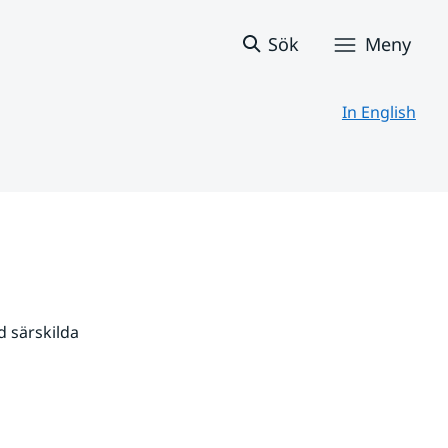
Sök
Meny
In English
 särskilda 