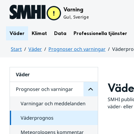
Hoppa till sidans innehåll
Varning
Gul, Sverige
Väder
Klimat
Data
Professionella tjänster
Start
Väder
Prognoser och varningar
Väderpr
varningar
och
Huvudinnehåll
Prognoser
för
Undersidor
Väder
Väde
Prognoser och varningar
SMHI public
Varningar och meddelanden
väder- eller
Väderprognos
Meteorologens kommentar