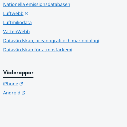
Nationella emissionsdatabasen
Länk till annan webbplats.
Luftwebb
Luftmiljödata
VattenWebb
Datavärdskap, oceanografi och marinbiologi
Datavärdskap för atmosfärkemi
Väderappar
Länk till annan webbplats.
iPhone
Länk till annan webbplats.
Android