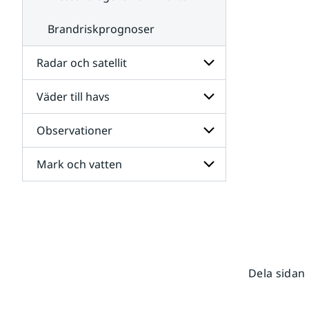
Brandriskprognoser
Radar och satellit
Väder till havs
Undersidor
för
Radar
Observationer
Undersidor
och
för
satellit
Väder
Mark och vatten
Undersidor
till
för
havs
Observationer
Undersidor
för
Mark
och
vatten
Dela sidan