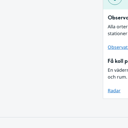
Observa
Alla orte
stationer
Observat
Få koll 
En väder
och rum. 
Radar