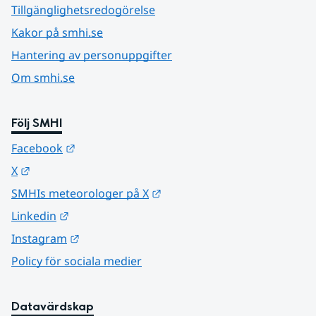
Tillgänglighetsredogörelse
Kakor på smhi.se
Hantering av personuppgifter
Om smhi.se
Följ SMHI
Länk till annan webbplats.
Facebook
Länk till annan webbplats.
X
Länk till annan webbplats.
SMHIs meteorologer på X
Länk till annan webbplats.
Linkedin
Länk till annan webbplats.
Instagram
Policy för sociala medier
Datavärdskap