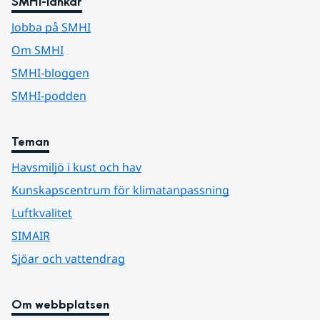
SMHI-länkar
Jobba på SMHI
Om SMHI
SMHI-bloggen
SMHI-podden
Teman
Havsmiljö i kust och hav
Kunskapscentrum för klimatanpassning
Luftkvalitet
SIMAIR
Sjöar och vattendrag
Om webbplatsen