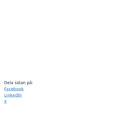
Dela sidan på
:
Dela sidan på
Facebook
Dela sidan på
LinkedIn
Dela sidan på
X