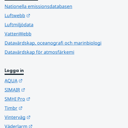
Nationella emissionsdatabasen
Länk till annan webbplats.
Luftwebb
Luftmiljödata
VattenWebb
Datavärdskap, oceanografi och marinbiologi
Datavärdskap för atmosfärkemi
Logga in
Länk till annan webbplats.
AQUA
Länk till annan webbplats.
SIMAIR
Länk till annan webbplats.
SMHI Pro
Länk till annan webbplats.
Timbr
Länk till annan webbplats.
Vinterväg
Länk till annan webbplats.
Väderlarm