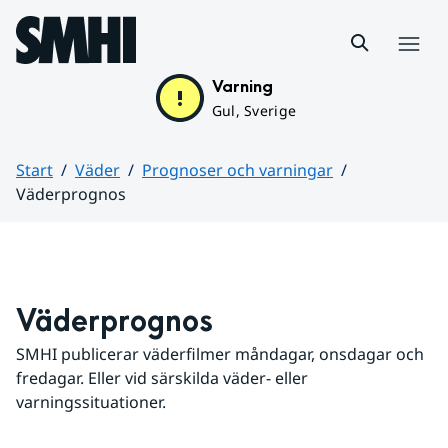
Hoppa till sidans innehåll
Meny
Varning
Gul, Sverige
Start
Väder
Prognoser och varningar
Väderprognos
Huvudinnehåll
Väderprognos
SMHI publicerar väderfilmer måndagar, onsdagar och 
fredagar. Eller vid särskilda väder- eller 
varningssituationer.