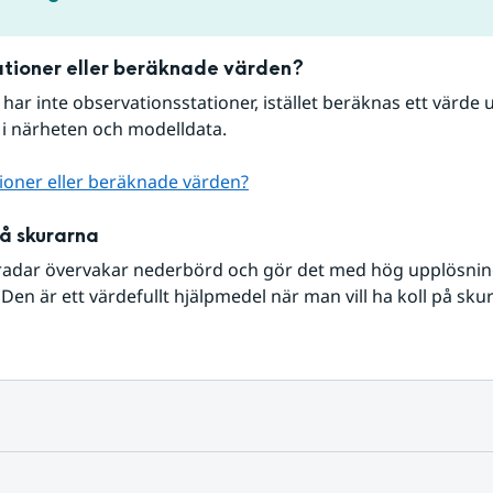
tioner eller beräknade värden?
r har inte observationsstationer, istället beräknas ett värde u
 i närheten och modelldata.
ioner eller beräknade värden?
på skurarna
radar övervakar nederbörd och gör det med hög upplösning 
Den är ett värdefullt hjälpmedel när man vill ha koll på sku