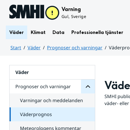
Hoppa till sidans innehåll
Varning
Gul, Sverige
Väder
Klimat
Data
Professionella tjänster
Start
Väder
Prognoser och varningar
Väderpr
varningar
och
Huvudinnehåll
Prognoser
för
Undersidor
Väder
Väde
Prognoser och varningar
SMHI public
Varningar och meddelanden
väder- eller
Väderprognos
Meteorologens kommentar