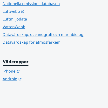
Nationella emissionsdatabasen
Länk till annan webbplats.
Luftwebb
Luftmiljödata
VattenWebb
Datavärdskap, oceanografi och marinbiologi
Datavärdskap för atmosfärkemi
Väderappar
Länk till annan webbplats.
iPhone
Länk till annan webbplats.
Android