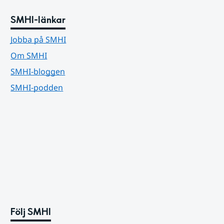
SMHI-länkar
Jobba på SMHI
Om SMHI
SMHI-bloggen
SMHI-podden
Följ SMHI