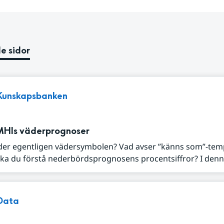
e sidor
Kunskapsbanken
MHIs väderprognoser
der egentligen vädersymbolen? Vad avser ”känns som”-tem
ka du förstå nederbördsprognosens procentsiffror? I denna
Data