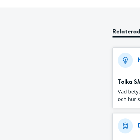
Relaterad
Tolka S
Vad bety
och hur s