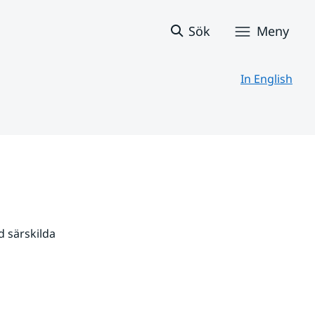
Sök
Meny
In English
 särskilda 