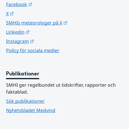
Länk till annan webbplats.
Facebook
Länk till annan webbplats.
X
Länk till annan webbplats.
SMHIs meteorologer på X
Länk till annan webbplats.
Linkedin
Länk till annan webbplats.
Instagram
Policy för sociala medier
Publikationer
SMHI ger regelbundet ut tidskrifter, rapporter och 
faktablad.
Sök publikationer
Nyhetsbladet Medvind