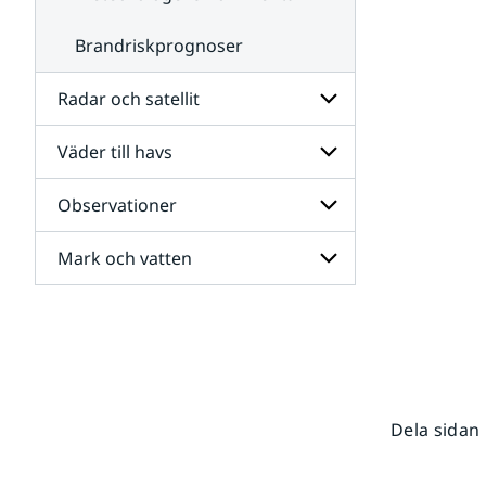
Brandriskprognoser
Radar och satellit
Väder till havs
Undersidor
för
Radar
Observationer
Undersidor
och
för
satellit
Väder
Mark och vatten
Undersidor
till
för
havs
Observationer
Undersidor
för
Mark
och
vatten
Dela sidan