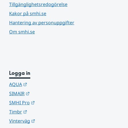
Tillgänglighetsredogörelse
Kakor på smhi.se
Hantering av personuppgifter
Om smhi.se
Logga in
Länk till annan webbplats.
AQUA
Länk till annan webbplats.
SIMAIR
Länk till annan webbplats.
SMHI Pro
Länk till annan webbplats.
Timbr
Länk till annan webbplats.
Vinterväg