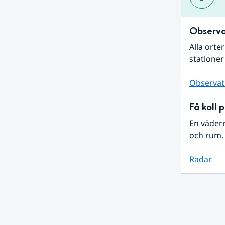
Observa
Alla orte
stationer
Observat
Få koll 
En väder
och rum. 
Radar