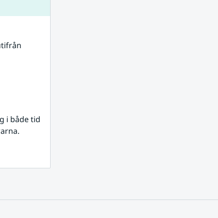
tifrån 
i både tid 
rarna.