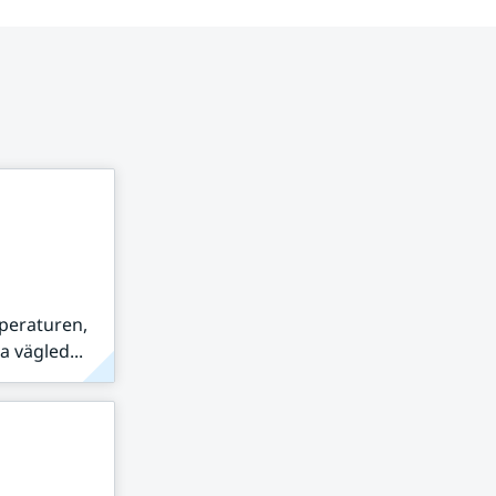
peraturen,
 vägled...