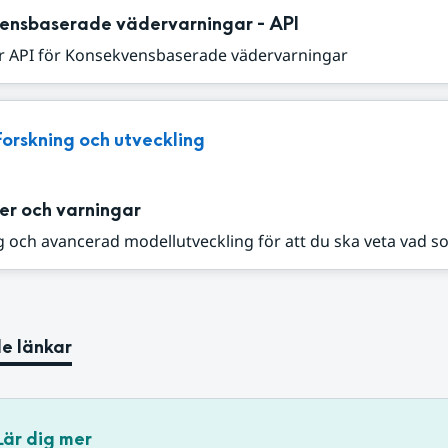
ensbaserade vädervarningar - API
r API för Konsekvensbaserade vädervarningar
Forskning och utveckling
er och varningar
 och avancerad modellutveckling för att du ska veta vad s
e länkar
Lär dig mer