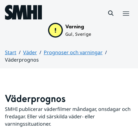
Hoppa till sidans innehåll
Meny
Varning
Gul, Sverige
Start
Väder
Prognoser och varningar
Väderprognos
Huvudinnehåll
Väderprognos
SMHI publicerar väderfilmer måndagar, onsdagar och 
fredagar. Eller vid särskilda väder- eller 
varningssituationer.