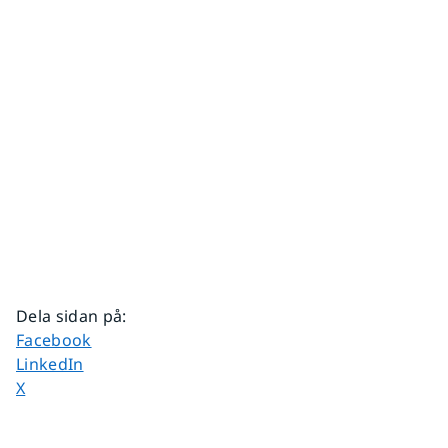
Dela sidan på
:
Dela sidan på
Facebook
Dela sidan på
LinkedIn
Dela sidan på
X