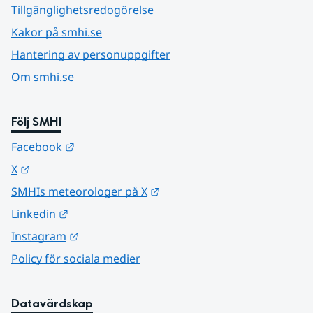
Tillgänglighetsredogörelse
Kakor på smhi.se
Hantering av personuppgifter
Om smhi.se
Följ SMHI
Länk till annan webbplats.
Facebook
Länk till annan webbplats.
X
Länk till annan webbplats.
SMHIs meteorologer på X
Länk till annan webbplats.
Linkedin
Länk till annan webbplats.
Instagram
Policy för sociala medier
Datavärdskap