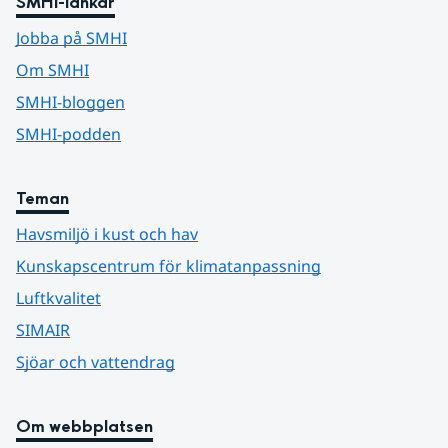
SMHI-länkar
Jobba på SMHI
Om SMHI
SMHI-bloggen
SMHI-podden
Teman
Havsmiljö i kust och hav
Kunskapscentrum för klimatanpassning
Luftkvalitet
SIMAIR
Sjöar och vattendrag
Om webbplatsen