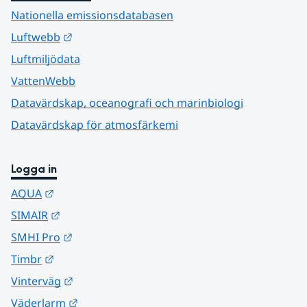
Nationella emissionsdatabasen
Länk till annan webbplats.
Luftwebb
Luftmiljödata
VattenWebb
Datavärdskap, oceanografi och marinbiologi
Datavärdskap för atmosfärkemi
Logga in
Länk till annan webbplats.
AQUA
Länk till annan webbplats.
SIMAIR
Länk till annan webbplats.
SMHI Pro
Länk till annan webbplats.
Timbr
Länk till annan webbplats.
Vinterväg
Länk till annan webbplats.
Väderlarm