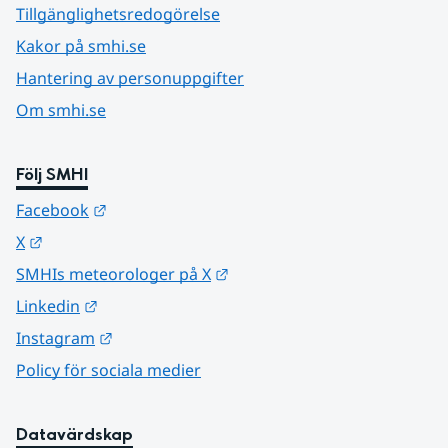
Tillgänglighetsredogörelse
Kakor på smhi.se
Hantering av personuppgifter
Om smhi.se
Följ SMHI
Länk till annan webbplats.
Facebook
Länk till annan webbplats.
X
Länk till annan webbplats.
SMHIs meteorologer på X
Länk till annan webbplats.
Linkedin
Länk till annan webbplats.
Instagram
Policy för sociala medier
Datavärdskap