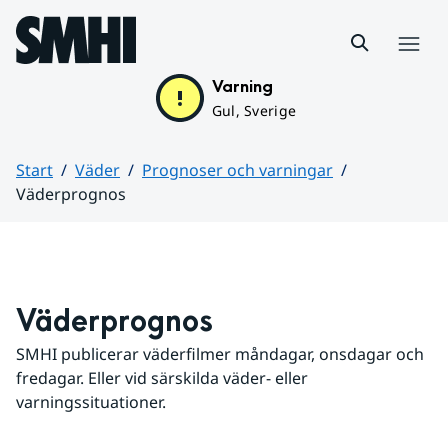
Hoppa till sidans innehåll
Meny
Varning
Gul, Sverige
Start
Väder
Prognoser och varningar
Väderprognos
Huvudinnehåll
Väderprognos
SMHI publicerar väderfilmer måndagar, onsdagar och 
fredagar. Eller vid särskilda väder- eller 
varningssituationer.