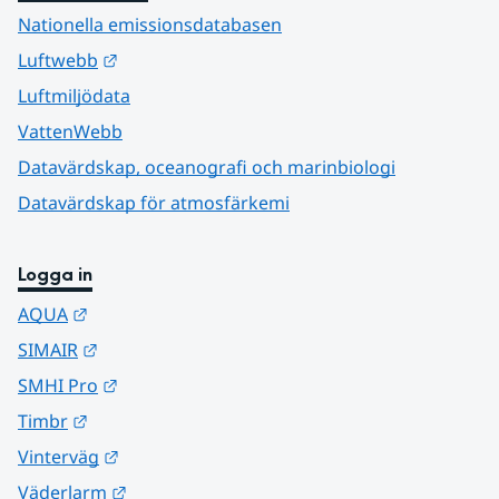
Nationella emissionsdatabasen
Länk till annan webbplats.
Luftwebb
Luftmiljödata
VattenWebb
Datavärdskap, oceanografi och marinbiologi
Datavärdskap för atmosfärkemi
Logga in
Länk till annan webbplats.
AQUA
Länk till annan webbplats.
SIMAIR
Länk till annan webbplats.
SMHI Pro
Länk till annan webbplats.
Timbr
Länk till annan webbplats.
Vinterväg
Länk till annan webbplats.
Väderlarm