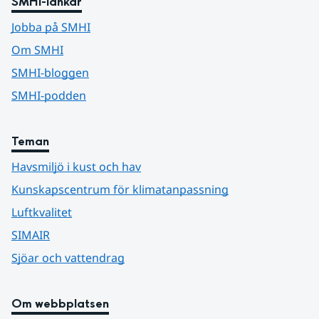
SMHI-länkar
Jobba på SMHI
Om SMHI
SMHI-bloggen
SMHI-podden
Teman
Havsmiljö i kust och hav
Kunskapscentrum för klimatanpassning
Luftkvalitet
SIMAIR
Sjöar och vattendrag
Om webbplatsen