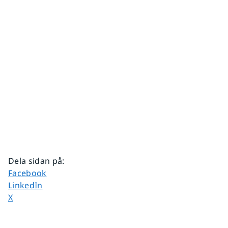
Dela sidan på
:
Dela sidan på
Facebook
Dela sidan på
LinkedIn
Dela sidan på
X