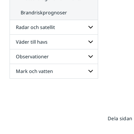
Brandriskprognoser
Radar och satellit
Väder till havs
Undersidor
för
Radar
Observationer
Undersidor
och
för
satellit
Väder
Mark och vatten
Undersidor
till
för
havs
Observationer
Undersidor
för
Mark
och
vatten
Dela sidan