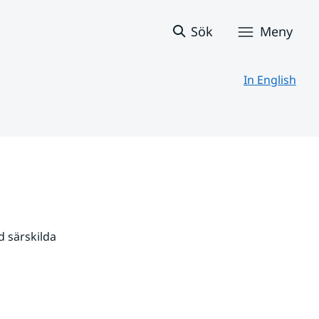
Sök
Meny
In English
 särskilda 