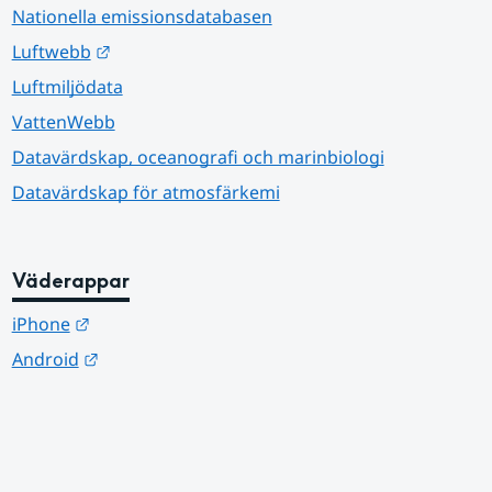
Nationella emissionsdatabasen
Länk till annan webbplats.
Luftwebb
Luftmiljödata
VattenWebb
Datavärdskap, oceanografi och marinbiologi
Datavärdskap för atmosfärkemi
Väderappar
Länk till annan webbplats.
iPhone
Länk till annan webbplats.
Android