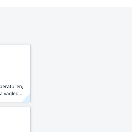
peraturen,
 vägled...