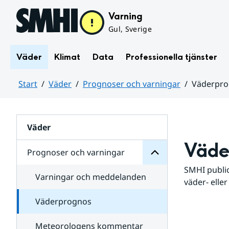
Hoppa till sidans innehåll
Varning
Gul, Sverige
Väder
Klimat
Data
Professionella tjänster
Start
Väder
Prognoser och varningar
Väderpr
varningar
och
Huvudinnehåll
Prognoser
för
Undersidor
Väder
Väde
Prognoser och varningar
SMHI public
Varningar och meddelanden
väder- eller
Väderprognos
Meteorologens kommentar