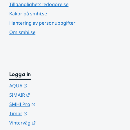
Tillgänglighetsredogörelse
Kakor på smhi.se
Hantering av personuppgifter
Om smhi.se
Logga in
Länk till annan webbplats.
AQUA
Länk till annan webbplats.
SIMAIR
Länk till annan webbplats.
SMHI Pro
Länk till annan webbplats.
Timbr
Länk till annan webbplats.
Vinterväg