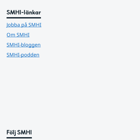
SMHI-länkar
Jobba på SMHI
Om SMHI
SMHI-bloggen
SMHI-podden
Följ SMHI