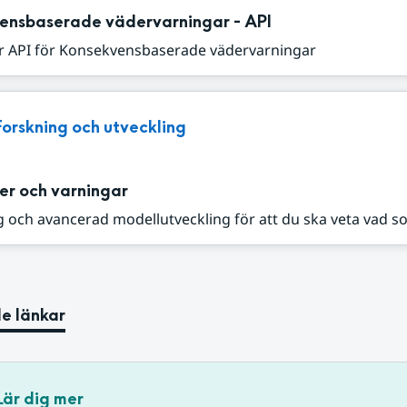
ensbaserade vädervarningar - API
r API för Konsekvensbaserade vädervarningar
Forskning och utveckling
er och varningar
 och avancerad modellutveckling för att du ska veta vad s
e länkar
Lär dig mer