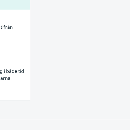
tifrån 
i både tid 
rarna.