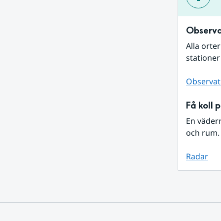
Observa
Alla orte
stationer
Observat
Få koll 
En väder
och rum. 
Radar