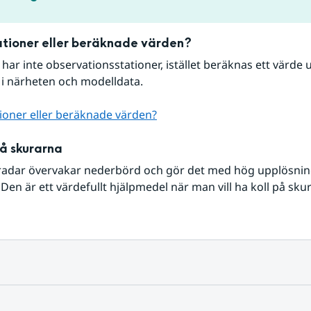
tioner eller beräknade värden?
r har inte observationsstationer, istället beräknas ett värde u
 i närheten och modelldata.
ioner eller beräknade värden?
på skurarna
radar övervakar nederbörd och gör det med hög upplösning 
Den är ett värdefullt hjälpmedel när man vill ha koll på sku