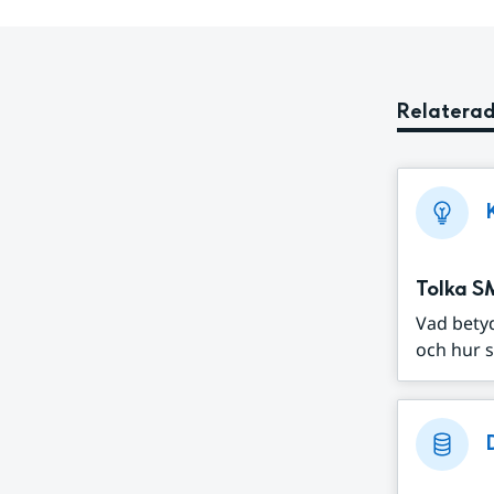
Relaterad
Tolka S
Vad bety
och hur s