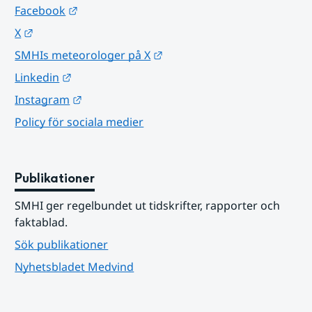
Länk till annan webbplats.
Facebook
Länk till annan webbplats.
X
Länk till annan webbplats.
SMHIs meteorologer på X
Länk till annan webbplats.
Linkedin
Länk till annan webbplats.
Instagram
Policy för sociala medier
Publikationer
SMHI ger regelbundet ut tidskrifter, rapporter och 
faktablad.
Sök publikationer
Nyhetsbladet Medvind