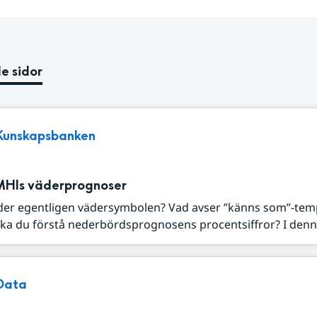
e sidor
Kunskapsbanken
MHIs väderprognoser
der egentligen vädersymbolen? Vad avser ”känns som”-tem
ka du förstå nederbördsprognosens procentsiffror? I denna
Data